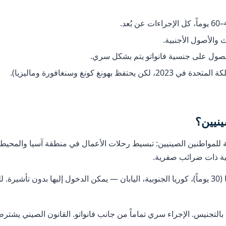
والأصول الأجنبية.
لحصول على جنسية فانواتو يتم بشكل سري.
ينيين؟
ة للمواطنين الصينيين: تبسيط رحلات الأعمال في منطقة آسيا والمحيط
ية ذات ضرائب صفرية.
هونغ كونغ (90 يوماً)، سنغافورة (30 يوماً)، ماليزيا (30 يوماً)، كوريا الجنوبية، اليابان — يمكن ا
 بالتجنيس. الإجراء سري تماماً من جانب فانواتو. القانون الصيني يشت