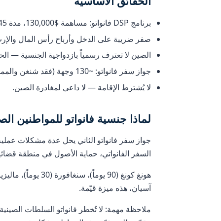
الحقائق الأساسية
برنامج DSP فانواتو: مساهمة $130,000، مدة 45–60 يوماً، كل الإجراءات عن بُعد.
صفر ضريبة على الدخل وأرباح رأس المال والإرث 
الصين لا تعترف رسمياً بازدواجية الجنسية — ا
جواز سفر فانواتو: ~130 وجهة (فقد شنغن والمملكة المتحدة في 2023، لكن يحتفظ بهونغ كونغ وسنغافورة وماليزيا).
لا يُشترط الإقامة — لا داعي لمغادرة الصين.
لماذا جنسية فانواتو للمواطنين الص
جواز سفر فانواتو الثاني يحل عدة مشكلات عملي
السفر الفانواتي، حماية الأصول في منطقة قضائ
آسيان، هذه ميزة قيّمة.
ملاحظة مهمة: لا تُخطر فانواتو السلطات الصينية