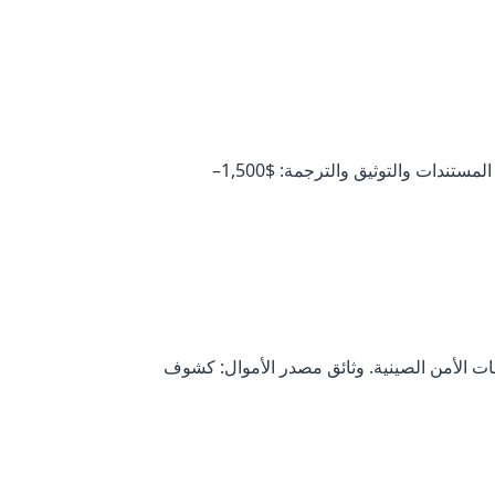
رسوم العناية الواجبة: $5,500 للمقدّم الرئيسي، $2,500 للقاصرين من 16–17 سنة. رسوم الوكيل: $10,000–$20,000. المستندات والتوثيق والترجمة: $1,500–
 الأمن الصينية. وثائق مصدر الأموال: كشوف