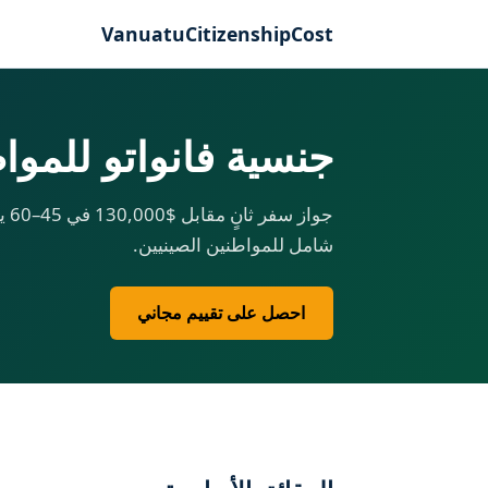
VanuatuCitizenshipCost
جنسية فانواتو للمواطني
شامل للمواطنين الصينيين.
احصل على تقييم مجاني