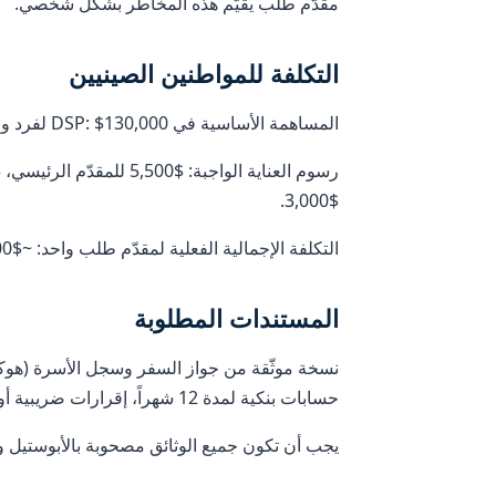
مقدّم طلب يقيّم هذه المخاطر بشكل شخصي.
التكلفة للمواطنين الصينيين
المساهمة الأساسية في DSP: $130,000 لفرد واحد. اثنان: $150,000. عائلة من ثلاثة: $165,000. أربعة: $180,000.
$3,000.
التكلفة الإجمالية الفعلية لمقدّم طلب واحد: ~$146,000–$155,000.
المستندات المطلوبة
نسخة موثّقة من جواز السفر وسجل الأسرة (هو
حسابات بنكية لمدة 12 شهراً، إقرارات ضريبية أو قوائم مالية مدقّقة.
يجب أن تكون جميع الوثائق مصحوبة بالأبوستيل وم