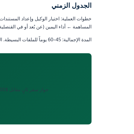
الجدول الزمني
المساهمة ← أداء اليمين (عن بُعد أو في القنصلي
المدة الإجمالية: 45–60 يوماً للملفات البسيطة. الحالات الأكثر تعقيداً: حتى 90 يوماً.
جواز سفر ثانٍ مقابل $130,000 في 45–60 يوماً. صفر ضرائب. الوصول إلى 130+ وجهة. دليل شامل للمواطنين الصينيين.