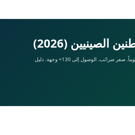
ن الصينيين (2026)
جواز سفر ثانٍ مقابل $130,000 في 45–60 يوماً. صفر ضرائب. الوصول إلى 130+ وجهة. دليل