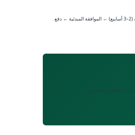
خطوات العملية: اختيار الوكيل وإعداد المستندات (2–4 أسابيع) ← تقديم الطلب إلى لجنة الجنسية ← التحقق من الخلفية (2–3 أسابيع) ← الموافقة المبدئية ← دفع