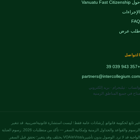
حول Vanuatu Fast Citizenship
الإجراءات
FAQ
طلب عرض
التواصل
+357 943 039 39
partners@intercollegium.com
واتساب · تيليجرام · بريد إلكتروني
متاح في جميع المناطق الزمنية
غير تابع لحكومة فانواتو. إرشادات عامة فقط؛ ليست استشارة قانونية/ضريبية. قد تتغير
الرسوم والقواعد والجداول الزمنية وإمكانية السفر — تأكد من متطلبات 2026. رسوم العناية
الواجبة قد لا ترد. الوصول بدون تأشيرة/VOA/eVisa يختلف وقد يتغير؛ تحقق قبل السفر.