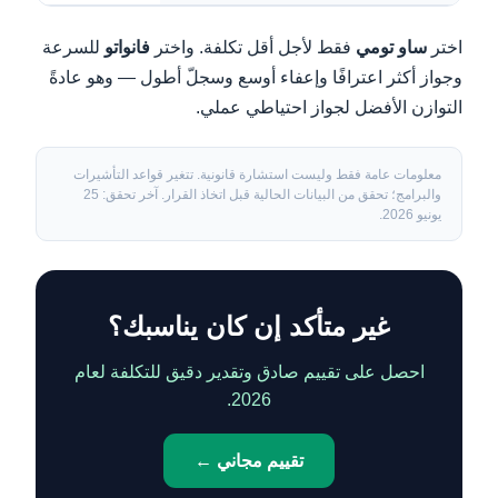
اختر
ساو تومي
فقط لأجل أقل تكلفة. واختر
فانواتو
للسرعة
وجواز أكثر اعترافًا وإعفاء أوسع وسجلّ أطول — وهو عادةً
التوازن الأفضل لجواز احتياطي عملي.
معلومات عامة فقط وليست استشارة قانونية. تتغير قواعد التأشيرات
والبرامج؛ تحقق من البيانات الحالية قبل اتخاذ القرار. آخر تحقق: 25
يونيو 2026.
غير متأكد إن كان يناسبك؟
احصل على تقييم صادق وتقدير دقيق للتكلفة لعام
2026.
تقييم مجاني ←