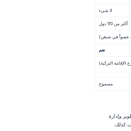
لا شيء
أكثر من 110 دول
ت عضواً في شنغن)
نعم
 الإقامة التركية)
مسموح
 لتطوير وإدارة
ت كذلك.