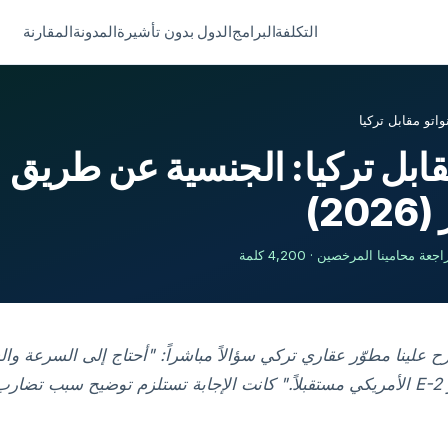
التكلفة
البرامج
الدول بدون تأشيرة
المدونة
المقارنة
واتو مقابل تركيا
مقابل تركيا: الجنسية عن طريق
20)
م 2026، طرح علينا مطوّر عقاري تركي سؤالاً مباشراً: "أحتاج إلى السرعة 
— لكنني أريد خيار E-2 الأمريكي مستقبلاً." كانت الإجابة تستلزم توضيح سبب تض