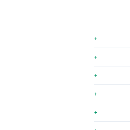
+
+
+
+
+