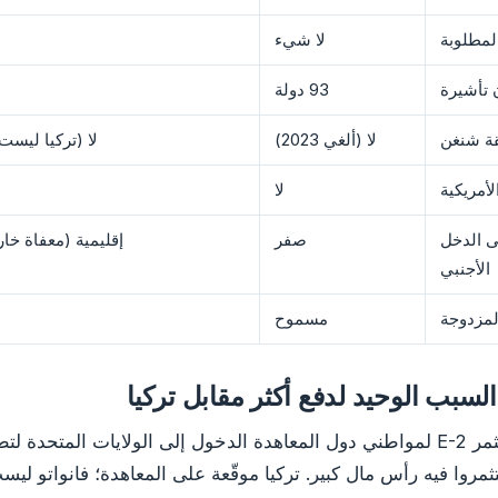
المطلوبة
لا شيء
 تأشيرة
93 دولة
ة شنغن
لا (ألغي 2023)
لا (تركيا ليس
لا
ى الدخل
صفر
إقليمية (معفاة خارج
الأجنبي
لمزدوجة
مسموح
تتيح تأشيرة المستثمر E-2 لمواطني دول المعاهدة الدخول إلى الولايات المتحدة
روا فيه رأس مال كبير. تركيا موقّعة على المعاهدة؛ فانواتو ليس