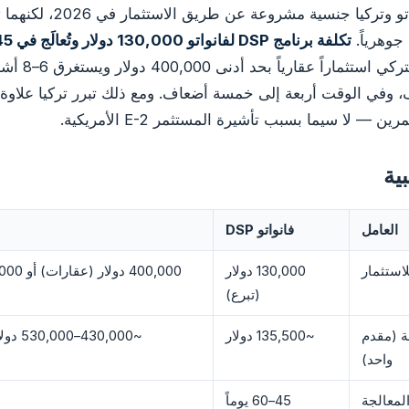
تقدم كل من فانواتو وتركيا جنسية م
جوهرياً.
تكلفة برنامج DSP لفانواتو 130,000 دولار وتُعالَج في 45–60 يوماً.
يشترط البرنامج التر
، وفي الوقت أربعة إلى خمسة أضعاف. ومع ذلك تبرر تركيا علاوة 
— لا سيما بسبب تأشيرة المستثمر E-2 الأمريكية.
بية
العامل
فانواتو DSP
لاستثمار
130,000 دولار
(تبرع)
ة (مقدم
~135,500 دولار
~430,000–530,000 دولار + رسوم الوكيل
واحد)
لمعالجة
45–60 يوماً