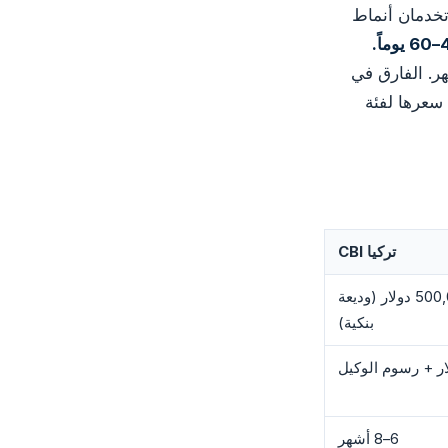
شروعة عن طريق الاستثمار في 2026، لكنهما تخدمان أنماط
كي استثماراً عقارياً بحد أدنى 400,000 دولار ويستغرق 6–8 أشهر. الفارق في
سعرها لفئة
تركيا CBI
400,000 دولار (عقارات) أو 500,000 دولار (وديعة
بنكية)
6–8 أشهر