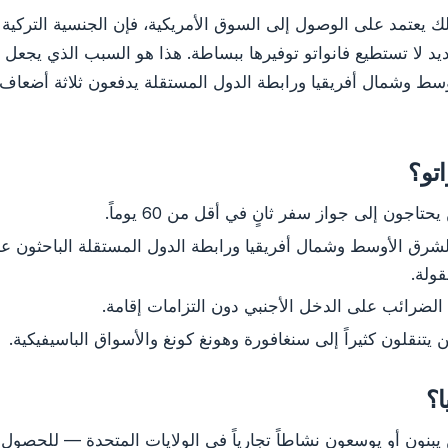
ك يعتمد على الوصول إلى السوق الأمريكية، فإن الجنسية التركية
جديد لا تستطيع فانواتو توفيرها ببساطة. هذا هو السبب الذي يجع
سط وشمال أفريقيا ورابطة الدول المستقلة يدفعون ثلاثة أضعا
اتو؟
تاجون إلى جواز سفر ثانٍ في أقل من 60 يوماً.
شرق الأوسط وشمال أفريقيا ورابطة الدول المستقلة الباحثون عن
ولة.
الضرائب على الدخل الأجنبي دون التزامات إقامة.
 يتنقلون كثيراً إلى سنغافورة وهونغ كونغ والأسواق الباسيفيكية.
ا؟
يبنون أو يوسعون نشاطاً تجارياً في الولايات المتحدة — للحصول