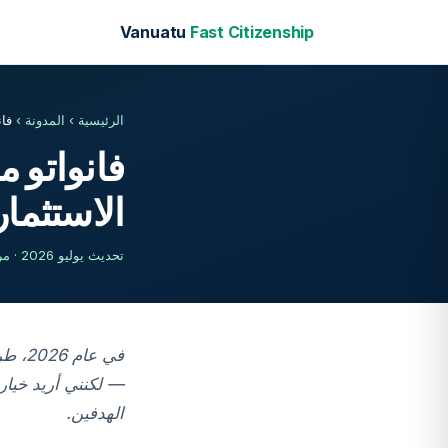
Vanuatu
Fast Citizenship
الرئيسية
›
المدونة
›
فان
فانواتو 
الاستثمار (26
تحديث يوليو 2026 · مراجعة محامينا المرخصين · 4,200 كلمة
في عا
الهدفين.