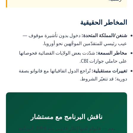
المخاطر الحقيقية
شنغن/المملكة المتحدة:
دخول بدون تأشيرة موقوف —
عيب رئيسي للمتقدّمين الموجَّهين نحو أوروبا.
مخاطر السمعة:
شدّدت بعض الولايات القضائية فحوصاتها
على حاملي جوازات CBI.
تغييرات مستقبلية:
تُراجع الدول اتفاقياتها مع فانواتو بصفة
دورية؛ قد تتغيّر الشروط.
ناقش البرنامج مع مستشار
نعم — فانواتو لديها إطار قانوني منذ 2016. البرنامج