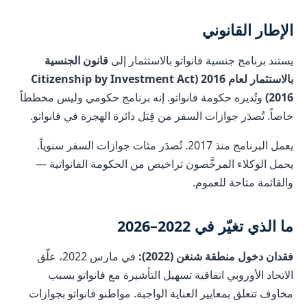
الإطار القانوني
يستند برنامج جنسية فانواتو بالاستثمار إلى
قانون الجنسية
بالاستثمار لعام 2016 (Citizenship by Investment Act
2016)
وتُديره حكومة فانواتو. إنه برنامج حكومي وليس مخططاً
خاصاً. تُصدَر جوازات السفر من قِبَل دائرة الهجرة في فانواتو.
يعمل البرنامج منذ 2017. تُصدَر مئات جوازات السفر سنوياً.
يحمل الوكلاء المرخَّصون تراخيص من الحكومة الفانواتية —
والقائمة متاحة للعموم.
ما الذي تغيّر في 2022–2026
فقدان دخول منطقة شنغن (2022):
في مارس 2022، علّق
الاتحاد الأوروبي اتفاقية تسهيل التأشيرة مع فانواتو بسبب
مخاوف تتعلق بمعايير العناية الواجبة. مواطنو فانواتو بجوازات