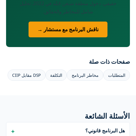
حقيقي. دخول منطقة شنغن جُمِّد في 2022. تحليل
شامل للمخاطر والحقائق.
ناقش البرنامج مع مستشار →
صفحات ذات صلة
المتطلبات
مخاطر البرنامج
التكلفة
DSP مقابل CIIP
الأسئلة الشائعة
هل البرنامج قانوني؟