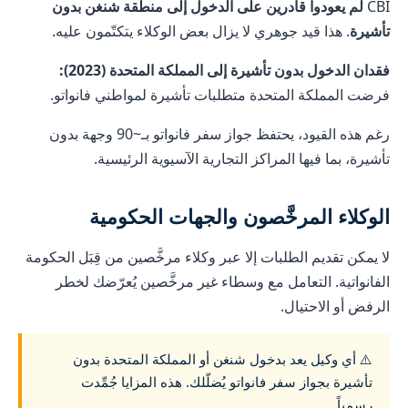
CBI
لم يعودوا قادرين على الدخول إلى منطقة شنغن بدون
تأشيرة
. هذا قيد جوهري لا يزال بعض الوكلاء يتكتّمون عليه.
فقدان الدخول بدون تأشيرة إلى المملكة المتحدة (2023):
فرضت المملكة المتحدة متطلبات تأشيرة لمواطني فانواتو.
رغم هذه القيود، يحتفظ جواز سفر فانواتو بـ~90 وجهة بدون
تأشيرة، بما فيها المراكز التجارية الآسيوية الرئيسية.
الوكلاء المرخَّصون والجهات الحكومية
لا يمكن تقديم الطلبات إلا عبر وكلاء مرخَّصين من قِبَل الحكومة
الفانواتية. التعامل مع وسطاء غير مرخَّصين يُعرّضك لخطر
الرفض أو الاحتيال.
⚠️ أي وكيل يعد بدخول شنغن أو المملكة المتحدة بدون
تأشيرة بجواز سفر فانواتو يُضلّلك. هذه المزايا جُمِّدت
رسمياً.