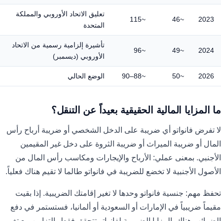
تعليق الاتحاد الأوروبي والمملكة
~115
~46
2023
المتحدة
تأشيرة إلزامية رسمية من الاتحاد
~96
~49
2024
الأوروبي (ديسمبر)
2026
~50
~88–90
الوضع الحالي
ما المزايا المالية الحقيقية بعيداً عن التنقل؟
لا تفرض فانواتو أي ضريبة على الدخل الشخصي أو ضريبة أرباح رأس
المال أو ضريبة الميراث أو ضريبة الثروة على دخل غير المقيمين
الأجنبي. بمعنى عملي: الأرباح والإيجارات ومكاسب رأس المال من
الأصول الأجنبية لا تخضع للضريبة في فانواتو طالما لا تقيم هناك فعلياً.
تحفظ مهم: جنسية فانواتو وحدها لا تغير إقامتك الضريبية. إذا بقيت
مقيماً ضريبياً في الإمارات أو السعودية أو ألمانيا، فستستمر في دفع
الضرائب هناك. المزايا الضريبية لفانواتو تتحقق فقط بالتزامن مع تغيير