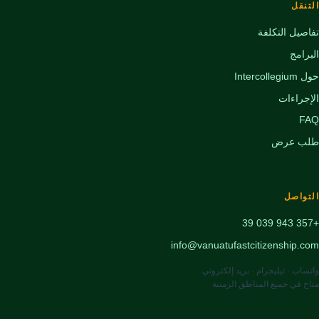
التنقل
تفاصيل التكلفة
البرامج
حول Intercollegium
الإجراءات
FAQ
طلب عرض
التواصل
+357 943 039 39
info@vanuatufastcitizenship.com
واتساب · تيليجرام · بريد إلكتروني
متاح في جميع المناطق الزمنية