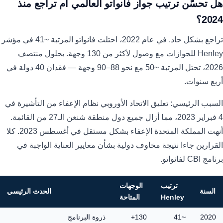
هل تحسّن ترتيب جواز فانواتو العالمي أم تراجع منذ
2024؟
تراجع بشكل حاد. في عام 2022، احتلت فانواتو المرتبة ~41 في مؤشر
Henley للجوازات مع وصول لأكثر من 130 وجهة. بحلول منتصف
2026، تحتل المرتبة ~50 مع نحو 88–90 وجهة — فقدان 40 دولة في
أربع سنوات.
السبب الرئيسي: تعليق الاتحاد الأوروبي نظام الإعفاء من التأشيرة في
4 فبراير 2023، مما أزال جميع دول منطقة شنغن الـ27 من القائمة.
أنهت المملكة المتحدة الإعفاء بشكل مستقل في أغسطس 2023. كلا
القرارين جاءا نتيجة مخاوف دولية بشأن معايير العناية الواجبة في
برنامج CBI لفانواتو.
ترتيب
الوجهات
السنة
الحدث الرئيسي
Henley
المتاحة
2020
~41
130+
ذروة البرنامج