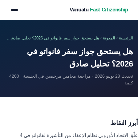
Vanuatu
Fast Citizenship
الرئيسية
›
المدونة
› هل يستحق جواز سفر فانواتو في 2026؟ تحليل صادق…
هل يستحق جواز سفر فانواتو في
2026؟ تحليل صادق
تحديث 29 يونيو 2026 · مراجعة محامين مرخصين في الجنسية · 4200
كلمة
أبرز النقاط
علّق الاتحاد الأوروبي نظام الإعفاء من التأشيرة لفانواتو في 4