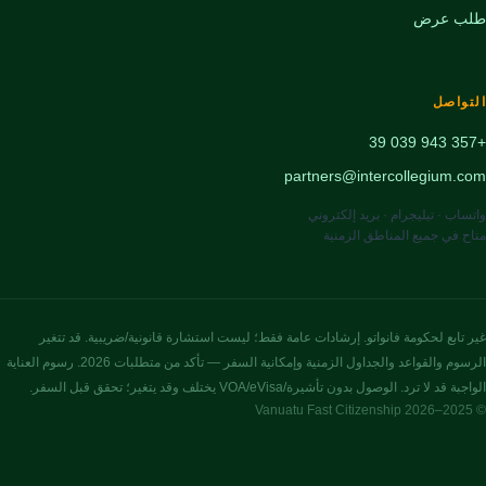
طلب عرض
التواصل
+357 943 039 39
partners@intercollegium.com
واتساب · تيليجرام · بريد إلكتروني
متاح في جميع المناطق الزمنية
غير تابع لحكومة فانواتو. إرشادات عامة فقط؛ ليست استشارة قانونية/ضريبية. قد تتغير
الرسوم والقواعد والجداول الزمنية وإمكانية السفر — تأكد من متطلبات 2026. رسوم العناية
الواجبة قد لا ترد. الوصول بدون تأشيرة/VOA/eVisa يختلف وقد يتغير؛ تحقق قبل السفر.
© 2025–2026 Vanuatu Fast Citizenship