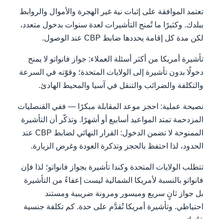
تعتمد الموافقة على إثبات نية غير الهجرة والأموال والروابط
ببلدك. وكثيرًا ما تُمنح التأشيرات لعدة سنوات بدخول متعدد،
لكن مدة كل إقامة يحددها ضابط CBP عند الوصول.
تأشيرة أمريكا من أكثر أسئلة العملاء: جواز فانواتو لا يمنح
دخولًا بدون تأشيرة إلى الولايات المتحدة؛ وقوّته في السرعة
والتكلفة والضرائب والتنقل في آسيا والمحيط الهادئ.
نصيحة عملية: احجز موعد المقابلة مبكرًا — ففي القنصليات
المزدحمة تمتد المواعيد أسابيع أو أشهرًا. وتذكّر أن التأشيرة
الممنوحة لا تضمن الدخول: القرار النهائي لضابط CBP عند
الحدود، لذا احتفظ بالحجز وتذكرة العودة وغرض الزيارة.
تتطلب الولايات المتحدة وكندا تأشيرة بجواز فانواتو؛ لذا فإن
فانواتو بالنسبة لأمريكا الشمالية ليست إعفاءً من التأشيرة
بل جواز ثانٍ سريع وميسور ومرونة ضريبية ومستند
احتياطي. وتأشيرة أمريكا تُقدَّم على حدة.
كم تكلفة جنسية