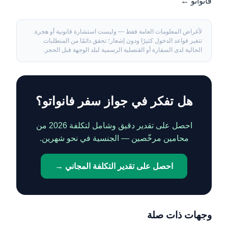
فانواتو ←
لأغراض المعلومات العامة فقط — وليست استشارة قانونية أو هجرة.
تتغير قواعد الدخول كثيرًا ودون إشعار؛ تحقق دائمًا من المتطلبات
الحالية لدى السفارة أو القنصلية الرسمية لبلد الوجهة قبل الحجز.
هل تفكر في جواز سفر فانواتو؟
احصل على تقدير دقيق وشامل لتكلفة 2026 من
محامين مرخّصين — الجنسية في نحو شهرين.
احصل على تقدير التكلفة المجاني →
وجهات ذات صلة