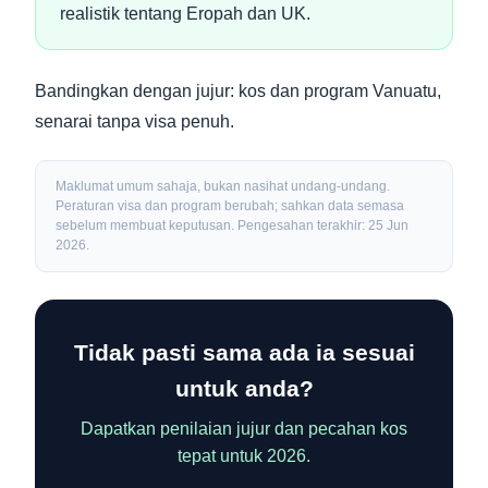
realistik tentang Eropah dan UK.
Bandingkan dengan jujur:
kos dan program Vanuatu
,
senarai tanpa visa penuh
.
Maklumat umum sahaja, bukan nasihat undang-undang.
Peraturan visa dan program berubah; sahkan data semasa
sebelum membuat keputusan. Pengesahan terakhir: 25 Jun
2026.
Tidak pasti sama ada ia sesuai
untuk anda?
Dapatkan penilaian jujur dan pecahan kos
tepat untuk 2026.