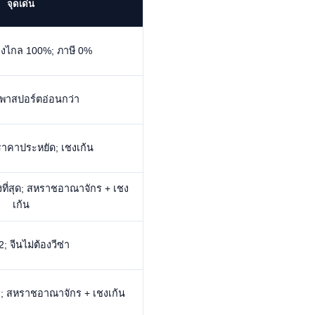
จุดเด่น
 ทางไกล 100%; ภาษี 0%
ด; พาสปอร์ตอ่อนกว่า
ราคาประหยัด; เชงเก้น
งที่สุด; สหราชอาณาจักร + เชง
เก้น
; จีนไม่ต้องวีซ่า
; สหราชอาณาจักร + เชงเก้น