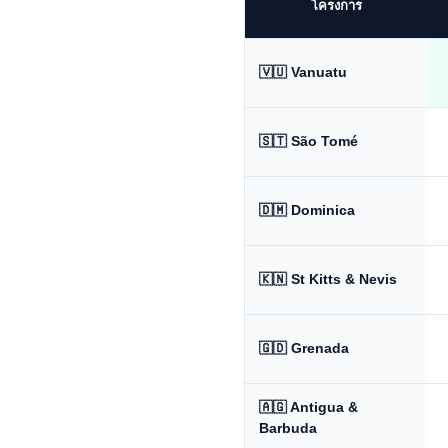
โครงการ
🇻🇺 Vanuatu
🇸🇹 São Tomé
🇩🇲 Dominica
🇰🇳 St Kitts & Nevis
🇬🇩 Grenada
🇦🇬 Antigua &
Barbuda