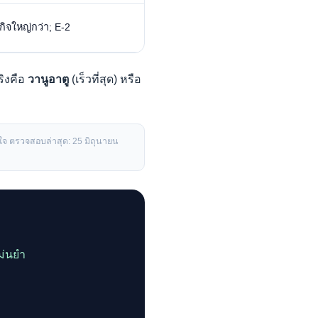
ิจใหญ่กว่า; E-2
ริงคือ
วานูอาตู
(เร็วที่สุด) หรือ
ใจ ตรวจสอบล่าสุด: 25 มิถุนายน
ม่นยำ