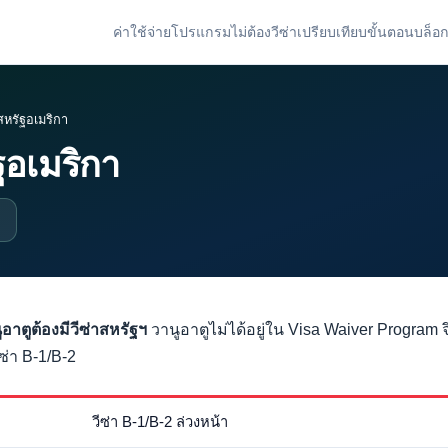
ค่าใช้จ่าย
โปรแกรม
ไม่ต้องวีซ่า
เปรียบเทียบ
ขั้นตอน
บล็อ
สหรัฐอเมริกา
ฐอเมริกา
อาตูต้องมีวีซ่าสหรัฐฯ
วานูอาตูไม่ได้อยู่ใน Visa Waiver Program จึง
ซ่า B-1/B-2
วีซ่า B-1/B-2 ล่วงหน้า