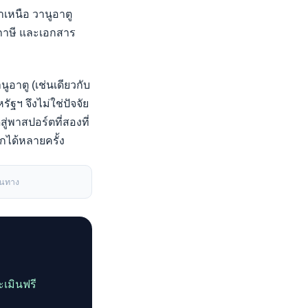
าเหนือ วานูอาตู
างภาษี และเอกสาร
ูอาตู (เช่นเดียวกับ
ัฐฯ จึงไม่ใช่ปัจจัย
ู่พาสปอร์ตที่สองที่
อกได้หลายครั้ง
ินทาง
เมินฟรี