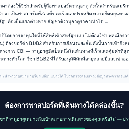
ดาต้องใช้วีซ่าสำหรับผู้ถือพาสปอร์ตวานูอาตู ดังนั้นสำหรับอเมริก
งวีซ่า แต่เป็นพาสปอร์ตที่สองที่รวดเร็วและประหยัด ความยืดหยุ่นท
รัฐฯ ต้องยื่นแยกต่างหาก
สัญชาติวานูอาตูราคาเท่าไร →
ิโดยการลงทุนใดที่ให้สิทธิเข้าสหรัฐฯ แบบไม่ต้องวีซ่า พลเมืองวาน
) ต้องขอวีซ่า B1/B2 สำหรับการเยือนระยะสั้น ดังนั้นการเข้าถึงสหร
รงการ CBI — วานูอาตูยังเป็นหนึ่งในเส้นทางที่เร็วและคุ้มค่าที่สุดส
ินทางทั่วโลก วีซ่า B1/B2 ที่ได้รับอนุมัติมักมีอายุหลายปีและเข้าอ
่คำแนะนำทางกฎหมาย กฎวีซ่าเปลี่ยนแปลงได้ โปรดตรวจสอบแหล่งข้อมูลทางการก่อนเด
ต้องการพาสปอร์ตที่เดินทางได้คล่องขึ้น?
ัญชาติวานูอาตูเหมาะกับเป้าหมายการเดินทางของคุณหรือไม่ — ประ