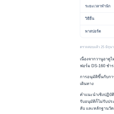
ระยะเวลาพำนัก
วิธียื่น
พาสปอร์ต
ตรวจสอบแล้ว 25 มิถุน
เนื่องจากวานูอาตูไม
ฟอร์ม DS-160 ชำระ
การอนุมัติขึ้นกับ
เดินทาง
คำแนะนำเชิงปฏิบัติ
รับอนุมัติก็ไม่รับป
ลับ และหลักฐานวัต