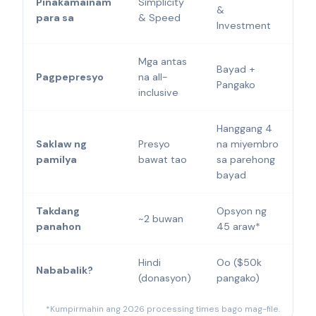
Pinakamainam
Simplicity
&
para sa
& Speed
Investment
Mga antas
Bayad +
Pagpepresyo
na all-
Pangako
inclusive
Hanggang 4
Saklaw ng
Presyo
na miyembro
pamilya
bawat tao
sa parehong
bayad
Takdang
Opsyon ng
~2 buwan
panahon
45 araw*
Hindi
Oo ($50k
Nababalik?
(donasyon)
pangako)
*Kumpirmahin ang 2026 processing times bago mag-file.