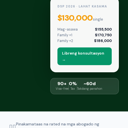
DSP 2026 · LAHAT KASAMA
$130,000
single
Mag-asawa
$155,500
Family +1
$170,750
Family +2
$186,000
Libreng konsultasyon
→
90+
0%
~60d
Visa-free
Tax
Takdang panahon
Pinakamataas na rated na mga abogado ng
👨‍⚖️