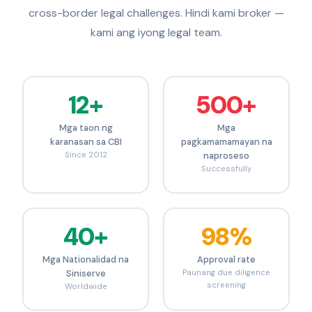
cross-border legal challenges. Hindi kami broker —
kami ang iyong legal team.
12+
500+
Mga taon ng
Mga
karanasan sa CBI
pagkamamamayan na
Since 2012
naproseso
Successfully
40+
98%
Mga Nationalidad na
Approval rate
Siniserve
Paunang due diligence
screening
Worldwide