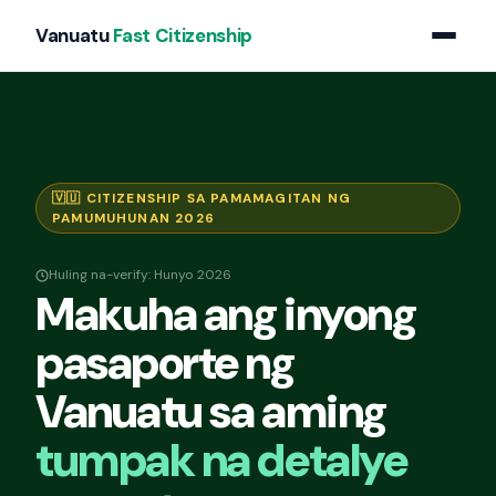
Vanuatu
Fast Citizenship
🇻🇺 CITIZENSHIP SA PAMAMAGITAN NG
PAMUMUHUNAN 2026
Huling na-verify: Hunyo 2026
Makuha ang inyong
pasaporte ng
Vanuatu sa aming
tumpak na detalye