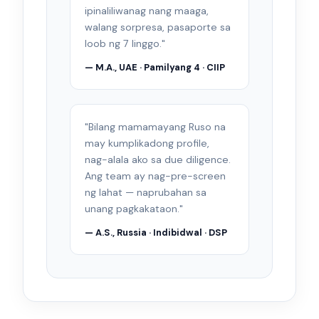
ipinaliliwanag nang maaga,
walang sorpresa, pasaporte sa
loob ng 7 linggo."
— M.A., UAE · Pamilyang 4 · CIIP
"Bilang mamamayang Ruso na
may kumplikadong profile,
nag-alala ako sa due diligence.
Ang team ay nag-pre-screen
ng lahat — naprubahan sa
unang pagkakataon."
— A.S., Russia · Indibidwal · DSP