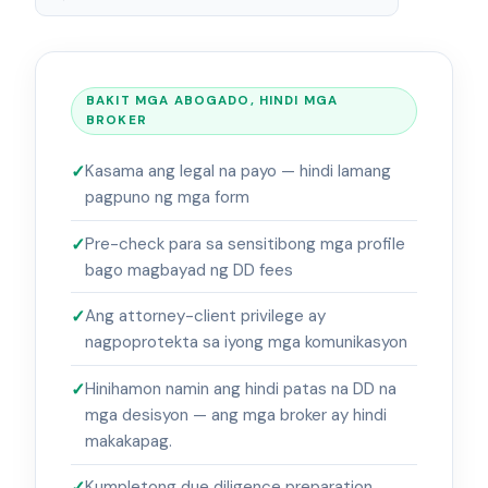
BAKIT MGA ABOGADO, HINDI MGA
BROKER
Kasama ang legal na payo — hindi lamang
pagpuno ng mga form
Pre-check para sa sensitibong mga profile
bago magbayad ng DD fees
Ang attorney-client privilege ay
nagpoprotekta sa iyong mga komunikasyon
Hinihamon namin ang hindi patas na DD na
mga desisyon — ang mga broker ay hindi
makakapag.
Kumpletong due diligence preparation