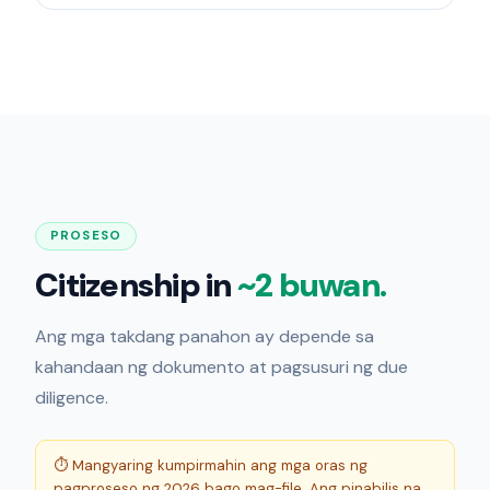
PROSESO
Citizenship in
~2 buwan.
Ang mga takdang panahon ay depende sa
kahandaan ng dokumento at pagsusuri ng due
diligence.
⏱ Mangyaring kumpirmahin ang mga oras ng
pagproseso ng 2026 bago mag-file. Ang pinabilis na