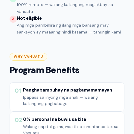
100% remote — walang kailangang maglakbay sa
Vanuatu
Not eligible
✗
Ang mga pambihira ng ilang mga bansang may
sanksyon ay maaaring hindi kasama — tanungin kami
WHY VANUATU
Program Benefits
Panghabambuhay na pagkamamamayan
01
Ipapasa sa inyong mga anak — walang
kailangang pagbabago
0% personal na buwis sa kita
02
Walang capital gains, wealth, o inheritance tax sa
Vanuatu