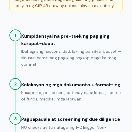
opsyon ng CIIP 45 araw ay nakasalalay sa availability.
1
Kumpidensyal na pre-tsek ng pagiging
karapat-dapat
Ibahagi ang nasyonalidad, laki ng pamilya, badyet —
sinusuri namin ang pagiging angkop bago ka mag-
commit.
2
Koleksyon ng mga dokumento + formatting
Pasaporte, police cert, patunay ng address, source
of funds, medikal, mga larawan.
3
Pagpapadala at screening ng due diligence
FIU checks ay tumatagal ng 1–2 linggo. Non-