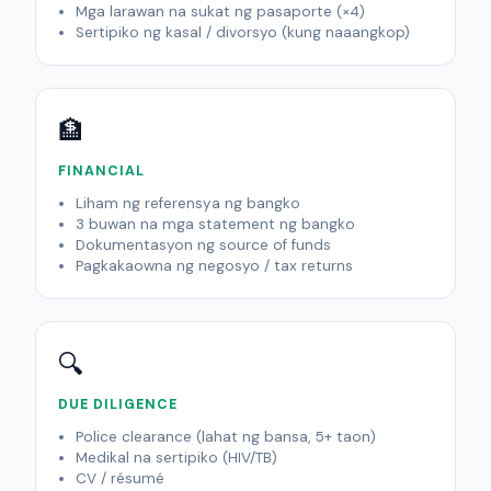
Mga larawan na sukat ng pasaporte (×4)
Sertipiko ng kasal / divorsyo (kung naaangkop)
🏦
FINANCIAL
Liham ng referensya ng bangko
3 buwan na mga statement ng bangko
Dokumentasyon ng source of funds
Pagkakaowna ng negosyo / tax returns
🔍
DUE DILIGENCE
Police clearance (lahat ng bansa, 5+ taon)
Medikal na sertipiko (HIV/TB)
CV / résumé