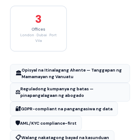
3
Offices
London · Dubai · Port
Vila
Opisyal na Itinalagang Ahente — Tanggapan ng
🏛️
Mamamayan ng Vanuatu
Reguladong kumpanya ng batas —
⚖️
pinapangalagaan ng abogado
🔐
GDPR-compliant na pangangasiwa ng data
🛡️
AML/KYC compliance-first
📋
Walang nakatagong bayad na kasunduan