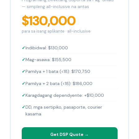
— simpleng all-inclusive na antas
$130,000
para sa isang aplikante · all-inclusive
Indibidwal: $130,000
Mag-asawa: $155,500
Pamilya + 1 bata (<18): $170,750
Pamilya + 2 bata (<18): $186,000
Karagdagang dependyente: +$10,000
DD, mga sertipiko, pasaporte, courier
kasama
Get DSP Quote →