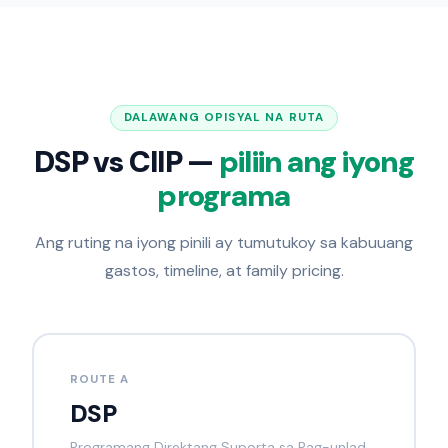
DALAWANG OPISYAL NA RUTA
DSP vs CIIP —
piliin ang iyong
programa
Ang ruting na iyong pinili ay tumutukoy sa kabuuang
gastos, timeline, at family pricing.
ROUTE A
DSP
Programang Direktang Suporta sa Pag-unlad