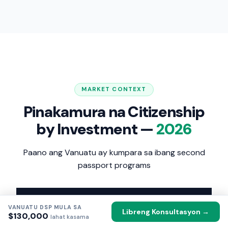
MARKET CONTEXT
Pinakamura na Citizenship
by Investment —
2026
Paano ang Vanuatu ay kumpara sa ibang second
passport programs
MIN.
COUNTRY
PROCESSING
VANUATU DSP MULA SA
INVESTMENT
Libreng Konsultasyon →
$130,000
lahat kasama