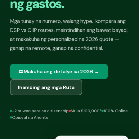
ng gastos.
Mga tunay na numero, walang hype. Ikompara ang
DSP vs CIIP routes, maintindihan ang bawat bayad,
at makakuha ng personalized na 2026 quote —
ganap na remote, ganap na confidential.
Makuha ang detalye sa 2026 →
Ihambing ang mga Ruta
~2 buwan para sa citizenship
Mula $100,000*
100% Online
Opisyal na Ahente