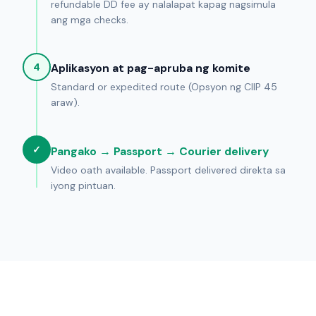
refundable DD fee ay nalalapat kapag nagsimula
ang mga checks.
4
Aplikasyon at pag-apruba ng komite
Standard or expedited route (Opsyon ng CIIP 45
araw).
✓
Pangako → Passport → Courier delivery
Video oath available. Passport delivered direkta sa
iyong pintuan.