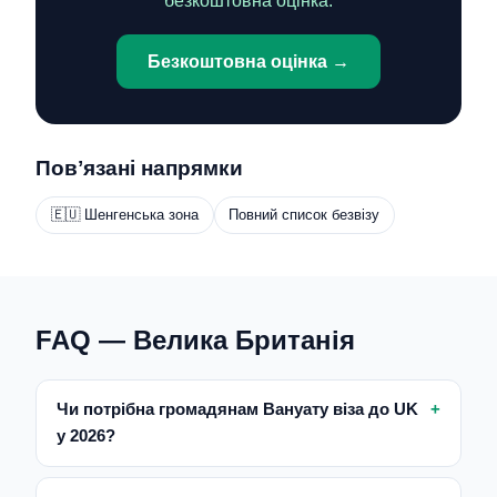
безкоштовна оцінка.
Безкоштовна оцінка →
Повʼязані напрямки
🇪🇺 Шенгенська зона
Повний список безвізу
FAQ — Велика Британія
Чи потрібна громадянам Вануату віза до UK
у 2026?