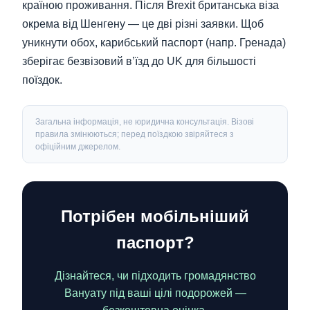
країною проживання. Після Brexit британська віза
окрема від Шенгену — це дві різні заявки. Щоб
уникнути обох, карибський паспорт (напр. Гренада)
зберігає безвізовий вʼїзд до UK для більшості
поїздок.
Загальна інформація, не юридична консультація. Візові
правила змінюються; перед поїздкою звіряйтеся з
офіційним джерелом.
Потрібен мобільніший
паспорт?
Дізнайтеся, чи підходить громадянство
Вануату під ваші цілі подорожей —