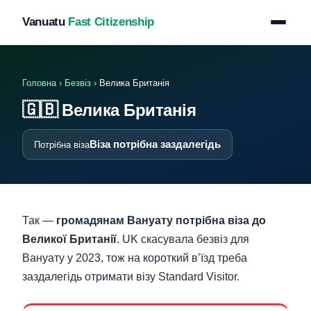
Vanuatu
Fast Citizenship
Головна
›
Безвіз
›
Велика Британія
🇬🇧
Велика Британія
Віза потрібна заздалегідь
Потрібна віза
Так —
громадянам Вануату потрібна віза до
Великої Британії
. UK скасувала безвіз для
Вануату у 2023, тож на короткий вʼїзд треба
заздалегідь отримати візу Standard Visitor.