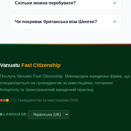
Скільки можна перебувати?
Чи покриває британська віза Шенген?
Vanuatu
Fast Citizenship
Послуга Vanuatu Fast Citizenship. Міжнародна юридична фірма, що
спеціалізується на громадянстві за інвестиціями, питаннях
Інтерполу та трансграничній юридичній практиці.
🇻🇺 Громадянство за інвестиціями 2026
🌐 LANGUAGE: