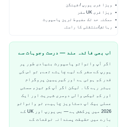
ویزا فری یورپ / شینگن
ویزا فری UK سفر
ممکنہ حد تک مضبوط ترین پاسپورٹ
رہائش/منتقلی کا راستہ
اب بھی فائدہ مند — درست وجوہات سے
اگر آپ وانواتو پاسپورٹ بنیادی طور پر
یورپ کے سفر کے لیے چاہتے تھے، تو اس کی
قدر کم ہوئی ہے اور کیریبین پروگرام
بہتر رہے گا۔ لیکن اگر آپ کو تیز، سستی
اور کم ٹیکس والی دوسری شہریت اور ایک
عملی بیک اپ دستاویز چاہیے، تو وانواتو
2026 میں پرکشش ہے — بس یورپ اور UK کے
بارے میں حقیقت پسندانہ توقعات کے