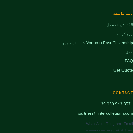
نیویگیشن
لاگت کی تفصیل
پروگرام
Vanuatu Fast Citizenship کے بارے میں
عمل
FAQ
Get Quote
CONTACT
+357 943 039 39
partners@intercollegium.com
WhatsApp · Telegram · Email
تمام ٹائم زونز میں دستیاب