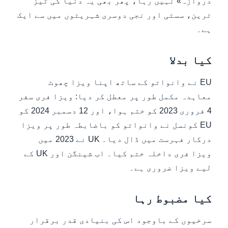
دروازہ» نہیں رہا، پھر بھی یہ دنیا کی تیز
ترین، سستی اور نجی دوسری شہریتوں میں سے ایک
ہے۔
کیا بدلا
EU نے وانواتو کے ساتھ اپنا ویزا چھوٹ
معاہدہ مکمل طور پر معطل کر دیا: ویزا فری سفر
4 فروری 2023 کو ختم ہوا، اور 12 دسمبر 2024 کو
EU کونسل نے وانواتو کو باضابطہ طور پر ویزا
درکار فہرست میں ڈال دیا۔ UK نے 2023 میں
ویزا فری داخلہ ختم کیا۔ اب شینگن اور UK کے
لیے ویزا ضروری ہے۔
کیا مضبوط رہا
سرخیوں کے باوجود اس کی بنیادی قدر برقرار