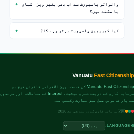
وانواتو پاسپورٹ سے اب بھی بغیر ویزا کہاں
جا سکتے ہیں؟
کیا کیریبین پاسپورٹ بہتر رہے گا؟
Vanuatu
Fast Citizenship
Vanuatu Fast Citizenship کی خدمت۔ بین الاقوامی قانونی فرم جو
سرمایہ کاری کے ذریعے شہری حیثیت، Interpol کے معاملات، اور سرحدوں
سے پار قانونی عمل میں مہارت رکھتی ہے۔
🇻🇺 سرمایہ کاری کے ذریعے شہریت 2026
🌐 LANGUAGE: