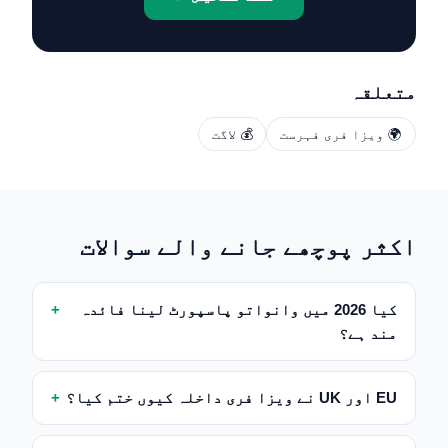
متعلقہ
🌍 ویزا فری فہرست
💰 لاگت
اکثر پوچھے جانے والے سوالات
کیا 2026 میں وانواتو پاسپورٹ لینا فائدہ
مند ہے؟
EU اور UK نے ویزا فری داخلہ کیوں ختم کیا؟