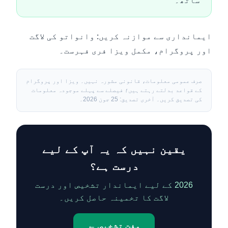
ساتھ۔
ایمانداری سے موازنہ کریں:
وانواتو کی لاگت
اور پروگرام
،
مکمل ویزا فری فہرست
۔
صرف عمومی معلومات، قانونی مشورہ نہیں۔ ویزا اور پروگرام
کے قواعد بدلتے رہتے ہیں؛ فیصلے سے پہلے موجودہ معلومات
کی تصدیق کریں۔ آخری تصدیق: 25 جون 2026۔
یقین نہیں کہ یہ آپ کے لیے
درست ہے؟
2026 کے لیے ایماندار تشخیص اور درست
لاگت کا تخمینہ حاصل کریں۔
مفت تشخیص ←