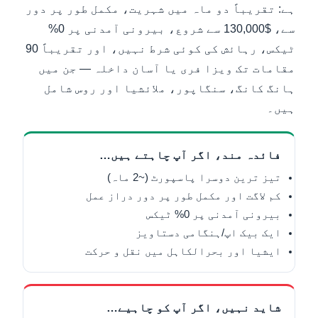
ہے: تقریباً دو ماہ میں شہریت، مکمل طور پر دور
سے، $130,000 سے شروع، بیرونی آمدنی پر 0%
ٹیکس، رہائش کی کوئی شرط نہیں، اور تقریباً 90
مقامات تک ویزا فری یا آسان داخلہ — جن میں
ہانگ کانگ، سنگاپور، ملائشیا اور روس شامل
ہیں۔
فائدہ مند، اگر آپ چاہتے ہیں…
تیز ترین دوسرا پاسپورٹ (~2 ماہ)
کم لاگت اور مکمل طور پر دور دراز عمل
بیرونی آمدنی پر 0% ٹیکس
ایک بیک اپ/ہنگامی دستاویز
ایشیا اور بحرالکاہل میں نقل و حرکت
شاید نہیں، اگر آپ کو چاہیے…