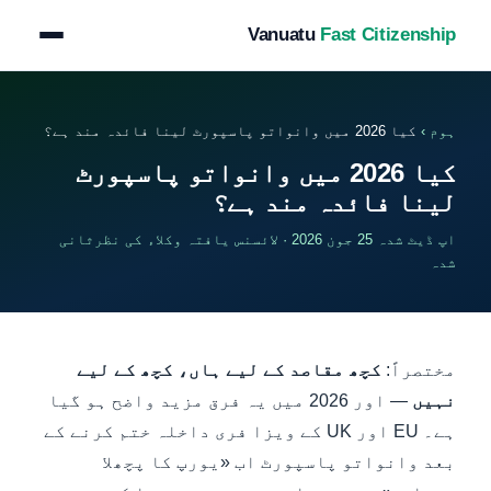
Vanuatu
Fast Citizenship
ہوم
›
کیا 2026 میں وانواتو پاسپورٹ لینا فائدہ مند ہے؟
کیا 2026 میں وانواتو پاسپورٹ
لینا فائدہ مند ہے؟
اپ ڈیٹ شدہ 25 جون 2026 · لائسنس یافتہ وکلاء کی نظرثانی
شدہ
مختصراً:
کچھ مقاصد کے لیے ہاں، کچھ کے لیے
نہیں
— اور 2026 میں یہ فرق مزید واضح ہو گیا
ہے۔ EU اور UK کے ویزا فری داخلہ ختم کرنے کے
بعد وانواتو پاسپورٹ اب «یورپ کا پچھلا