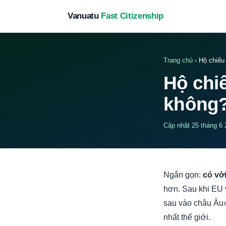
Vanuatu
Fast Citizenship
Trang chủ
›
Hộ chiếu
Hộ chi
không
Cập nhật 25 tháng 6 
Ngắn gọn:
có vớ
hơn. Sau khi EU 
sau vào châu Âu»,
nhất thế giới.