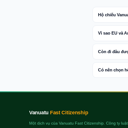
Hộ chiếu Vanu
Vì sao EU và A
Còn đi đâu đượ
Có nên chọn h
Vanuatu
Fast Citizenship
Một dịch vụ của Vanuatu Fast Citizenship. Công ty luậ