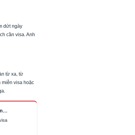
ấm dứt ngày
ch cần visa. Anh
àn từ xa, từ
h miễn visa hoặc
ga.
ần…
visa