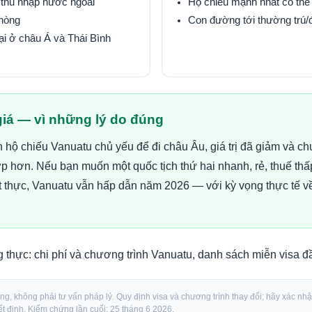
thu nhập nước ngoài
Hộ chiếu mạnh nhất có thể
phòng
Con đường tới thường trú/
ại ở châu Á và Thái Bình
iá — vì những lý do đúng
hộ chiếu Vanuatu chủ yếu để đi châu Âu, giá trị đã giảm và ch
p hơn. Nếu bạn muốn một quốc tịch thứ hai nhanh, rẻ, thuế thấp
t thực, Vanuatu vẫn hấp dẫn năm 2026 — với kỳ vọng thực tế v
g thực:
chi phí và chương trình Vanuatu
,
danh sách miễn visa đ
ung, không phải tư vấn pháp lý. Quy định visa và chương trình thay đổi; hãy xác nhậ
t định. Kiểm chứng lần cuối: 25 tháng 6 2026.