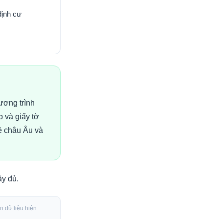
định cư
ương trình
 và giấy tờ
ề châu Âu và
ầy đủ
.
n dữ liệu hiện