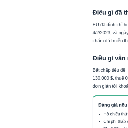
Điều gì đã t
EU đã đình chỉ ho
4/2/2023, và ngà
chấm dứt miễn th
Điều gì vẫn
Bất chấp tiêu đề, 
130.000 $, thuế 
đơn giản tới kho
Đáng giá nế
Hộ chiếu thứ
Chi phí thấp 