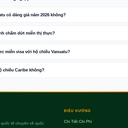
atu có đáng giá năm 2026 không?
nh chấm dứt miễn thị thực?
c miễn visa với hộ chiếu Vanuatu?
ộ chiếu Caribe không?
ĐIỀU HƯỚNG
Chi Tiết Chi Phí
t quốc tế chuyên về quốc