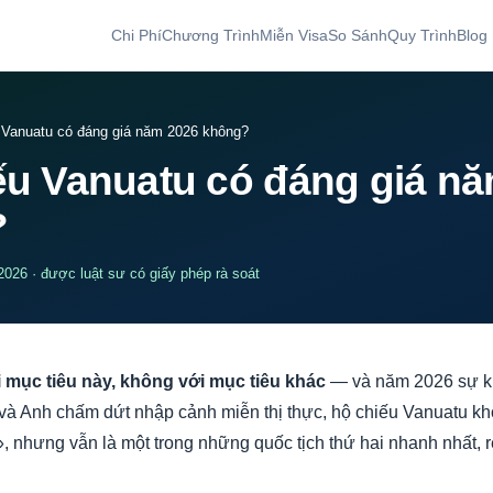
Chi Phí
Chương Trình
Miễn Visa
So Sánh
Quy Trình
Blog
 Vanuatu có đáng giá năm 2026 không?
ếu Vanuatu có đáng giá n
?
2026 · được luật sư có giấy phép rà soát
i mục tiêu này, không với mục tiêu khác
— và năm 2026 sự kh
và Anh chấm dứt nhập cảnh miễn thị thực, hộ chiếu Vanuatu k
 nhưng vẫn là một trong những quốc tịch thứ hai nhanh nhất, r