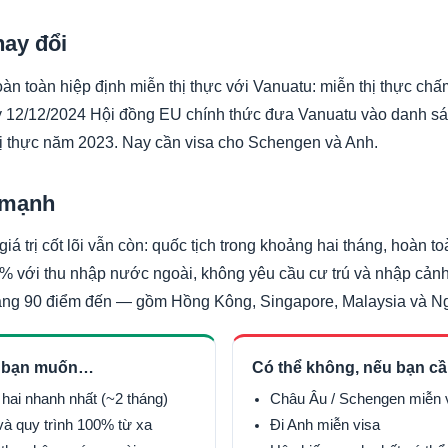
hay đổi
àn toàn hiệp định miễn thị thực với Vanuatu: miễn thị thực ch
y 12/12/2024 Hội đồng EU chính thức đưa Vanuatu vào danh sá
ị thực năm 2023. Nay cần visa cho Schengen và Anh.
 mạnh
giá trị cốt lõi vẫn còn: quốc tịch trong khoảng hai tháng, hoàn to
0% với thu nhập nước ngoài, không yêu cầu cư trú và nhập cản
ảng 90 điểm đến — gồm Hồng Kông, Singapore, Malaysia và N
u bạn muốn…
Có thể không, nếu bạn c
 hai nhanh nhất (~2 tháng)
Châu Âu / Schengen miễn 
và quy trình 100% từ xa
Đi Anh miễn visa