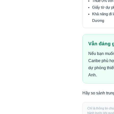
Thuế 0% với 
Giấy tờ dự 
Khả năng đi l
Dương
Vẫn đáng g
Nếu bạn muốn 
Caribe phù hợ
dự phòng thiế
Anh.
Hãy so sánh trun
Chỉ là thông tin ch
hành trước khi quyế