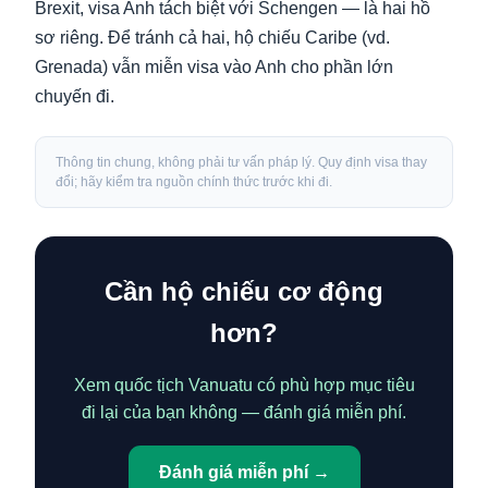
Brexit, visa Anh tách biệt với Schengen — là hai hồ
sơ riêng. Để tránh cả hai, hộ chiếu Caribe (vd.
Grenada) vẫn miễn visa vào Anh cho phần lớn
chuyến đi.
Thông tin chung, không phải tư vấn pháp lý. Quy định visa thay
đổi; hãy kiểm tra nguồn chính thức trước khi đi.
Cần hộ chiếu cơ động
hơn?
Xem quốc tịch Vanuatu có phù hợp mục tiêu
đi lại của bạn không — đánh giá miễn phí.
Đánh giá miễn phí →