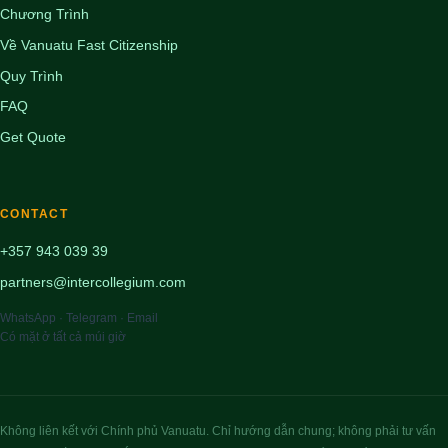
Chương Trình
Về Vanuatu Fast Citizenship
Quy Trình
FAQ
Get Quote
CONTACT
+357 943 039 39
partners@intercollegium.com
WhatsApp · Telegram · Email
Có mặt ở tất cả múi giờ
Không liên kết với Chính phủ Vanuatu. Chỉ hướng dẫn chung; không phải tư vấn