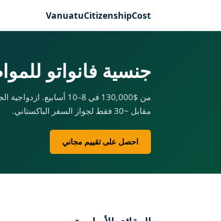
VanuatuCitizenshipCost
جنسية فانواتو للمواطنين
مقابل ~30 فقط لجواز السفر الباكستاني.
احصل على تقييم مجاني