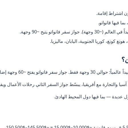
ا فيها فانواتو.
فر فانواتو يتيح ~90 وجهة.
نغ كونغ، كوريا الجنوبية، اليابان، ماليزيا.
ن؟
ة إضافية تشمل مراكز مالية آسيوية رئيسية.
يا والتجارة مع أفريقيا، يبسّط جواز السفر الثاني رحلات الأعمال ويفت
 عديدة — بما فيها دول المحيط الهادئ.