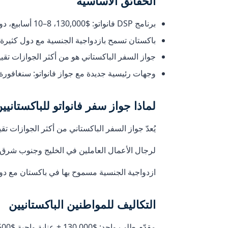
الحقائق الأساسية
برنامج DSP فانواتو: $130,000، 8–10 أسابيع، دون اشتراط إقامة.
باكستان تسمح بازدواجية الجنسية مع دول كثيرة، بم
جواز السفر الباكستاني هو من أكثر الجوازات تقييداً في العالم (~30 وجهة). جواز س
وجهات رئيسية جديدة مع جواز فانواتو: سنغافورة، هو
لماذا جواز سفر فانواتو للباكستانيي
يُعدّ جواز السفر الباكستاني من أكثر الجوازات تقييداً عالمياً: حوالي 30 وجهة فقط. جواز سفر فانواتو يفتح ~60 وجه
لرجال الأعمال العاملين في الخليج وجنوب شرق آس
ازدواجية الجنسية مسموح بها في باكستان مع دول
التكاليف للمواطنين الباكستانيين
مقدّم طلب واحد: $130,000 + عناية واجبة $5,500 + رسوم قانونية ~$10,000–$15,000 = ~$145,500–$150,500.