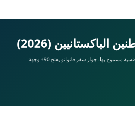
 الباكستانيين (2026)
من $130,000 في 8–10 أسابيع. ازدواجية الجنسية مسموح بها. جواز سفر فانواتو يفتح 90+ وجهة