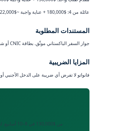
عائلة من 4: $180,000 + عناية واجبة ~$22,000 + رسوم ~$15,000 = ~$217,000.
المستندات المطلوبة
جواز السفر الباكستاني موثّق. بطاقة CNIC أو شهادة الميلاد (NADRA). صحيفة السوابق الجنائية. شهادة طبية. وثائق مصدر الأموال (كشوف بنكية لآخر 12 شهراً).
المزايا الضريبية
فانواتو لا تفرض أي ضريبة على الدخل الأجنبي أو 
من $130,000 في 8–10 أسابيع. ازدواجية الجنسية مسموح بها. جواز سفر فانواتو يفتح 90+ وجهة مقابل ~30 فقط لجواز السفر الباكستاني.