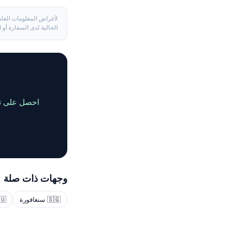
لأغراض المعلومات العام
الحالية لدى السفارة أو 
احصل على تقدير دقيق وشامل 
وجهات ذات صلة
🇸🇬 سنغافورة
🇪🇺 شنغن / ا