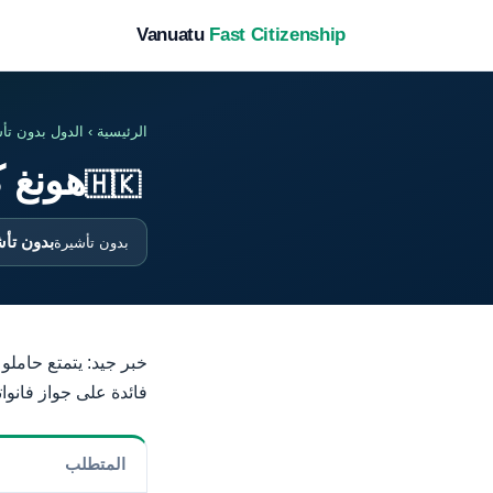
Vanuatu
Fast Citizenship
الرئيسية
›
الدول بدون تأ
هونغ ك
🇭🇰
بدون تأ
بدون تأشيرة
خبر جيد: يتمتع حاملو 
فائدة على جواز فانواتو في
المتطلب