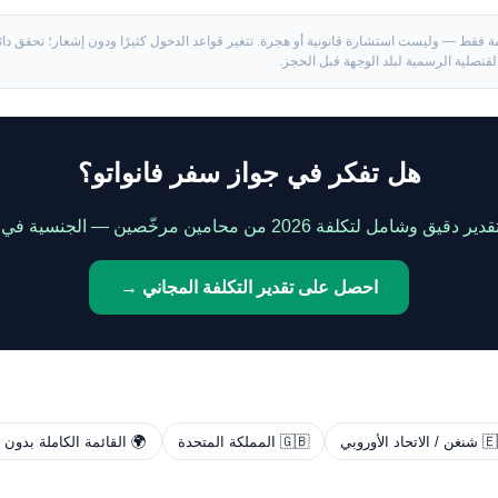
ة فقط — وليست استشارة قانونية أو هجرة. تتغير قواعد الدخول كثيرًا ودون إشعار؛ تحقق دائم
القنصلية الرسمية لبلد الوجهة قبل الحجز.
هل تفكر في جواز سفر فانواتو؟
لتكلفة 2026 من محامين مرخّصين — الجنسية في نحو شهرين.
احصل على تقدير التكلفة المجاني →
لاتحاد الأوروبي
🇬🇧 المملكة المتحدة
🌍 القائمة الكاملة بدون 