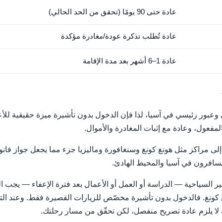
عادة حتى 90 يومًا (تحقق من الحد الحالي)
عادة تُطلب تذكرة عودة/مغادرة مؤكدة
عادة 1–6 أشهر بعد مدة الإقامة
وعبور رئيسي في آسيا، لذا فإن الدخول بدون تأشيرة ميزة حقيقية للأ
مفعول، وعادة مع إثبات المغادرة والأموال.
لى مراكز مثل هونغ كونغ وسنغافورة وماليزيا جزء مما يجعل جواز فانواتو
يسافرون في آسيا والمحيط الهادئ.
ر السياحية — الدراسة أو العمل أو الأعمال بعد فترة الإعفاء — يجب الت
غ كونغ. فالدخول بدون تأشيرة مخصّص للزيارات القصيرة فقط. وعند ال
ة لا يلزم عادة تصريح منفصل، لكن تحقّق من مسار رحلتك.