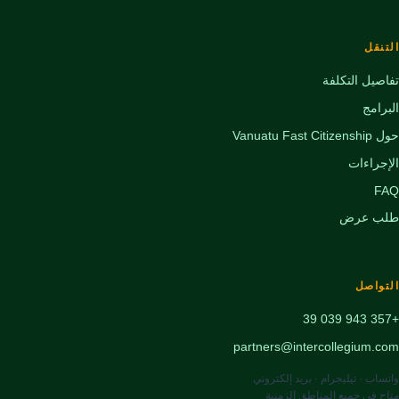
التنقل
تفاصيل التكلفة
البرامج
حول Vanuatu Fast Citizenship
الإجراءات
FAQ
طلب عرض
التواصل
+357 943 039 39
partners@intercollegium.com
واتساب · تيليجرام · بريد إلكتروني
متاح في جميع المناطق الزمنية