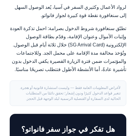
لرواد الأعمال وكثيري السفر في آسيا، يُعد الوصول السهل
إلى سنغافورة نقطة قوة كبيرة لجواز فانواتو.
تطبّق سنغافورة شروط الدخول بصرامة: احمل تذكرة العودة
وإثبات الأموال وعنوان الإقامة، وقدّم بطاقة الوصول
الإلكترونية (SG Arrival Card) خلال ثلاثة أيام قبل الوصول.
وتُؤخذ مخالفة مدة الإقامة على محمل الجد. وللاجتماعات
والمؤتمرات ضمن فترة الزيارة القصيرة يكفي الدخول بدون
تأشيرة عادةً، أما الأنشطة الأطول فتتطلب تصريحًا مناسبًا.
لأغراض المعلومات العامة فقط — وليست استشارة قانونية أو هجرة.
تتغير قواعد الدخول كثيرًا ودون إشعار؛ تحقق دائمًا من المتطلبات
الحالية لدى السفارة أو القنصلية الرسمية لبلد الوجهة قبل الحجز.
هل تفكر في جواز سفر فانواتو؟