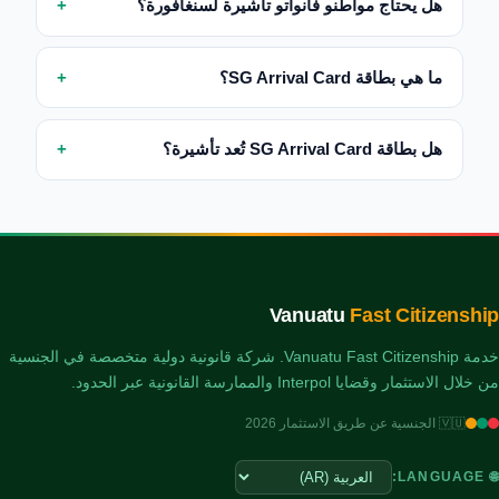
هل يحتاج مواطنو فانواتو تأشيرة لسنغافورة؟
ما هي بطاقة SG Arrival Card؟
هل بطاقة SG Arrival Card تُعد تأشيرة؟
Vanuatu
Fast Citizenship
خدمة Vanuatu Fast Citizenship. شركة قانونية دولية متخصصة في الجنسية
من خلال الاستثمار وقضايا Interpol والممارسة القانونية عبر الحدود.
🇻🇺 الجنسية عن طريق الاستثمار 2026
🌐 LANGUAGE: