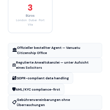
3
Büros
London · Dubai · Port
Vila
Offizieller bestellter Agent — Vanuatu
🏛️
Citizenship Office
Regulierte Anwaltskanzlei — unter Aufsicht
⚖️
eines Solicitors
🔐
GDPR-compliant data handling
🛡️
AML/KYC compliance-first
Gebührenvereinbarungen ohne
📋
Überraschungen