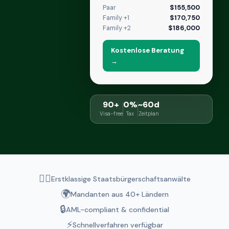
Paar
$155,500
Family +1
$170,750
Family +2
$186,000
Kostenlose Beratung
→
90+
0%
~60d
Visa-free
Tax
Zeitplan
👨‍⚖️
Erstklassige Staatsbürgerschaftsanwälte
🌍
Mandanten aus 40+ Ländern
🔒
AML-compliant & confidential
⚡
Schnellverfahren verfügbar