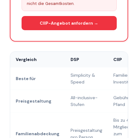
nicht die Gesamtkosten.
CIIP-Angebot anfordern →
Vergleich
DSP
CIIP
Simplicity &
Familien &
Beste für
Speed
Investition
All-inclusive-
Gebühr +
Preisgestaltung
Stufen
Pfand
Bis zu 4
Mitglieder
Preisgestaltung
Familienabdeckung
zum
pro Person