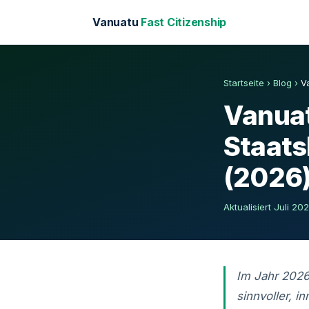
Vanuatu
Fast Citizenship
Startseite
›
Blog
›
V
Vanuat
Staats
(2026
Aktualisiert Juli 2
Im Jahr 2026 
sinnvoller, i