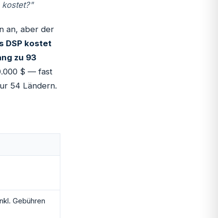
 kostet?"
n an, aber der
s DSP kostet
ang zu 93
.000 $ — fast
ur 54 Ländern.
nkl. Gebühren