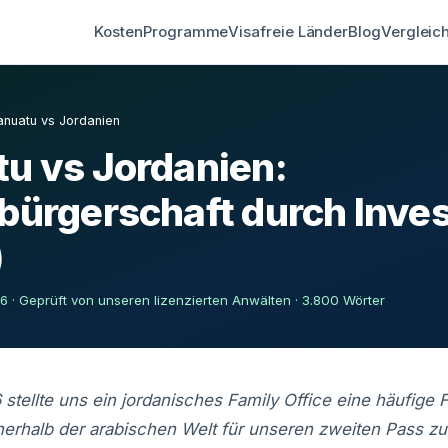
Kosten
Programme
Visafreie Länder
Blog
Vergleic
anuatu vs Jordanien
u vs Jordanien:
bürgerschaft durch Inves
)
026 · Geprüft von unseren lizenzierten Anwälten · 3.800 Wörter
stellte uns ein jordanisches Family Office eine häufige F
nnerhalb der arabischen Welt für unseren zweiten Pass zu