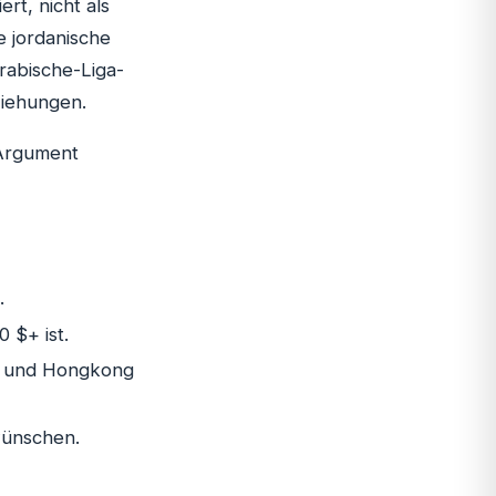
rt, nicht als
e jordanische
rabische-Liga-
ziehungen.
 Argument
.
 $+ ist.
ur und Hongkong
wünschen.