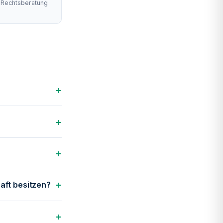
e Rechtsberatung
+
+
+
+
aft besitzen?
+