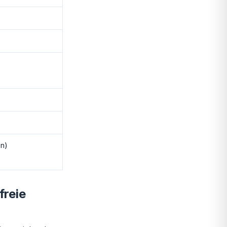
en)
freie