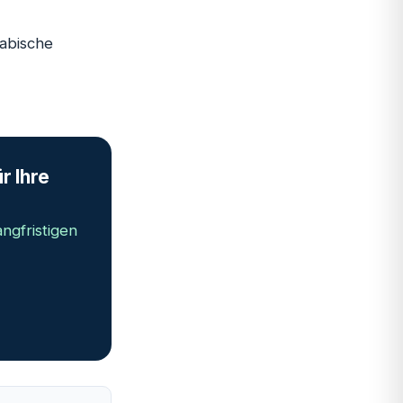
rabische
r Ihre
ngfristigen