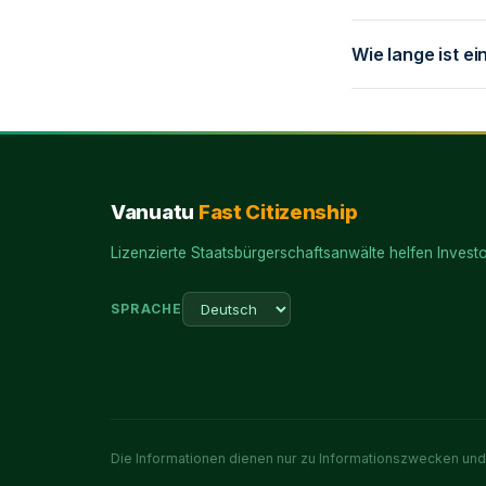
Wie lange ist ei
Vanuatu
Fast Citizenship
Lizenzierte Staatsbürgerschaftsanwälte helfen Investo
SPRACHE
Die Informationen dienen nur zu Informationszwecken und 