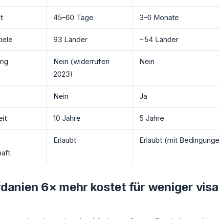
t
45–60 Tage
3–6 Monate
iele
93 Länder
~54 Länder
ng
Nein (widerrufen
Nein
2023)
Nein
Ja
eit
10 Jahre
5 Jahre
Erlaubt
Erlaubt (mit Bedingung
aft
anien 6× mehr kostet für weniger visa