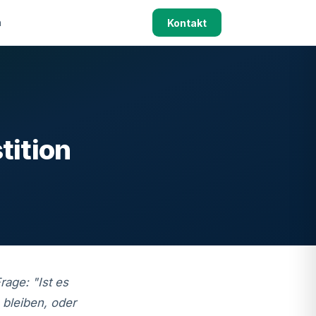
h
Kontakt
tition
rage: "Ist es
 bleiben, oder