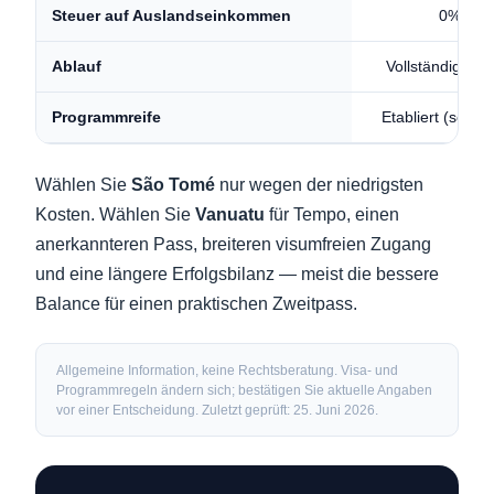
0%
Steuer auf Auslandseinkommen
Vollständig rem
Ablauf
Etabliert (seit 2
Programmreife
Wählen Sie
São Tomé
nur wegen der niedrigsten
Kosten. Wählen Sie
Vanuatu
für Tempo, einen
anerkannteren Pass, breiteren visumfreien Zugang
und eine längere Erfolgsbilanz — meist die bessere
Balance für einen praktischen Zweitpass.
Allgemeine Information, keine Rechtsberatung. Visa- und
Programmregeln ändern sich; bestätigen Sie aktuelle Angaben
vor einer Entscheidung. Zuletzt geprüft: 25. Juni 2026.