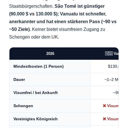
Staatsbürgerschaften.
São Tomé ist günstiger
(90.000 $ vs 130.000 $); Vanuatu ist schneller,
anerkannter und hat einen stärkeren Pass (~90 vs
~50 Ziele).
Keiner bietet visumfreien Zugang zu
Schengen oder dem UK.
2026
🇻🇺 Vanuatu
$130,000
Mindestkosten (1 Person)
~1–2 Monat
Dauer
~90
Visumfrei / bei Ankunft
❌ Visum nöt
Schengen
❌ Visum nöt
Vereinigtes Königreich