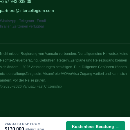
+357 943 039 39
partners@intercollegium.com
WhatsApp · Telegram · Email
In allen Zeitzonen verfügbar
Nicht mit der Regierung von Vanuatu verbunden. Nur allgemeine Hinweise; keine
Rechts-/Steuerberatung. Gebühren, Regeln, Zeitpläne und Reisezugang können
sich ändern – 2026 Anforderungen bestätigen. Due-Diligence-Gebühren können
nicht erstattungsfähig sein. Visumfreier/VOA/eVisa-Zugang variiert und kann sich
ändern; vor der Reise prüfen.
© 2025–2026 Vanuatu Fast Citizenship
VANUATU DSP FROM
Kostenlose Beratung →
$130,000
all-inclusive