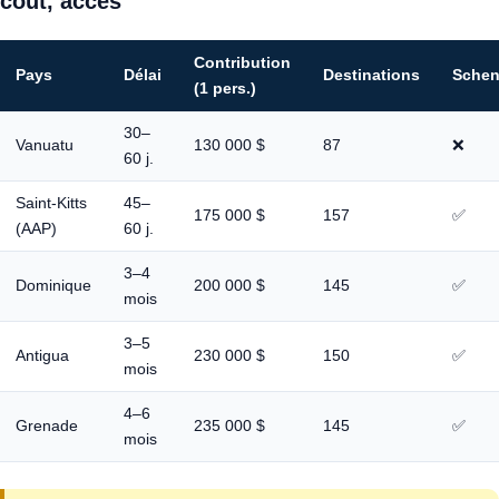
coût, accès
Contribution
Pays
Délai
Destinations
Sche
(1 pers.)
30–
Vanuatu
130 000 $
87
❌
60 j.
Saint-Kitts
45–
175 000 $
157
✅
(AAP)
60 j.
3–4
Dominique
200 000 $
145
✅
mois
3–5
Antigua
230 000 $
150
✅
mois
4–6
Grenade
235 000 $
145
✅
mois