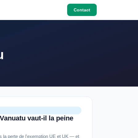
Contact
u
Vanuatu vaut-il la peine
s la perte de l'exemption UE et UK — et