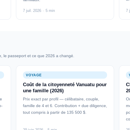
7 juil. 2026
·
5 min
7 
 le passeport et ce que 2026 a changé.
VOYAGE
Coût de la citoyenneté Vanuatu pour
C
une famille (2026)
2
le
Prix exact par profil — célibataire, couple,
Où
o-
famille de 4 et 6. Contribution + due diligence,
mo
tout compris à partir de 135 500 $.
po
c
29 juin 2026
·
5 min
25