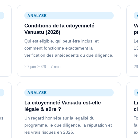
ANALYSE
Conditions de la citoyenneté
V
Vanuatu (2026)
p
Qui est éligible, qui peut être inclus, et
Le
comment fonctionne exactement la
13
vérification des antécédents du due diligence.
re
29 juin 2026
·
7 min
29
ANALYSE
La citoyenneté Vanuatu est-elle
L
légale & sûre ?
c
us
Un regard honnête sur la légalité du
To
programme, le due diligence, la réputation et
fa
les vrais risques en 2026.
ex