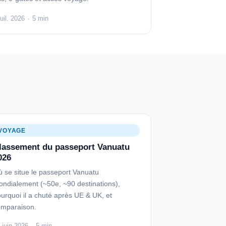
juil. 2026
·
5 min
VOYAGE
lassement du passeport Vanuatu
026
 se situe le passeport Vanuatu
ndialement (~50e, ~90 destinations),
urquoi il a chuté après UE & UK, et
omparaison.
 juin 2026
·
5 min