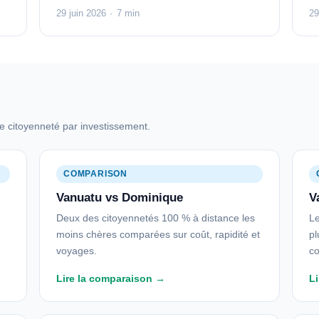
29 juin 2026
·
7 min
29
 citoyenneté par investissement.
COMPARISON
Vanuatu vs Dominique
V
é
Deux des citoyennetés 100 % à distance les
Le
moins chères comparées sur coût, rapidité et
pl
voyages.
co
Lire la comparaison →
L