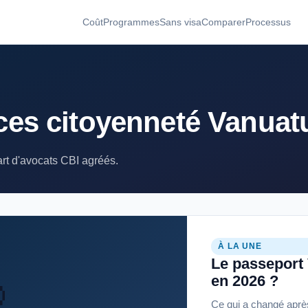
Coût
Programmes
Sans visa
Comparer
Processus
ces citoyenneté Vanuat
rt d'avocats CBI agréés.
À LA UNE
Le passeport 
en 2026 ?

Ce qui a changé aprè