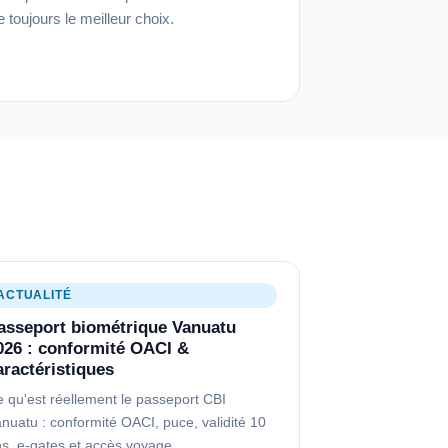
 toujours le meilleur choix.
ACTUALITÉ
asseport biométrique Vanuatu
026 : conformité OACI &
aractéristiques
 qu'est réellement le passeport CBI
nuatu : conformité OACI, puce, validité 10
s, e-gates et accès voyage.