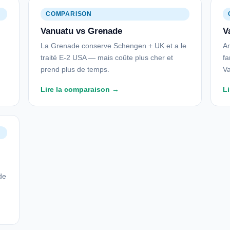
COMPARISON
Vanuatu vs Grenade
V
La Grenade conserve Schengen + UK et a le
An
traité E-2 USA — mais coûte plus cher et
fa
prend plus de temps.
Va
Lire la comparaison →
L
de