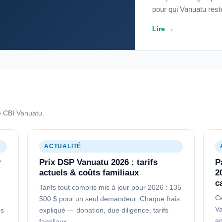
pour qui Vanuatu reste
Lire →
 CBI Vanuatu.
ACTUALITÉ
r
Prix DSP Vanuatu 2026 : tarifs
P
actuels & coûts familiaux
2
c
Tarifs tout compris mis à jour pour 2026 : 135
Ce
500 $ pour un seul demandeur. Chaque frais
Va
es
expliqué — donation, due diligence, tarifs
an
familiaux.