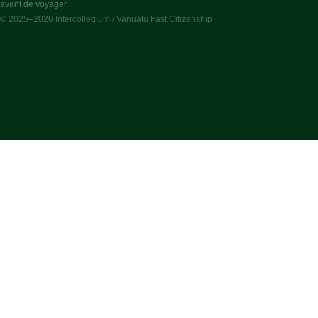
avant de voyager.
© 2025–2026 Intercollegium / Vanuatu Fast Citizenship