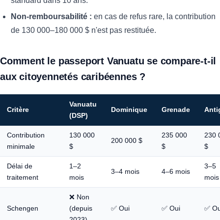
standard dans 10 ans.
Non-remboursabilité :
en cas de refus rare, la contribution
de 130 000–180 000 $ n'est pas restituée.
Comment le passeport Vanuatu se compare-t-il
aux citoyennetés caribéennes ?
Vanuatu
Critère
Dominique
Grenade
Anti
(DSP)
Contribution
130 000
235 000
230 
200 000 $
minimale
$
$
$
Délai de
1–2
3–5
3–4 mois
4–6 mois
traitement
mois
mois
❌ Non
Schengen
(depuis
✅ Oui
✅ Oui
✅ Ou
2023)