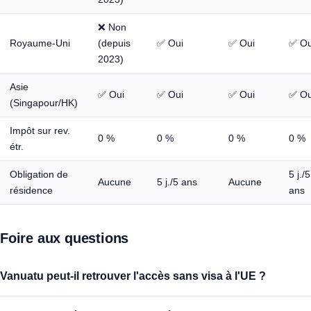
❌ Non
Royaume-Uni
(depuis
✅ Oui
✅ Oui
✅ Ou
2023)
Asie
✅ Oui
✅ Oui
✅ Oui
✅ Ou
(Singapour/HK)
Impôt sur rev.
0 %
0 %
0 %
0 %
étr.
Obligation de
5 j./5
Aucune
5 j./5 ans
Aucune
résidence
ans
Foire aux questions
Vanuatu peut-il retrouver l'accès sans visa à l'UE ?