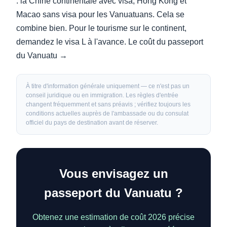
: la Chine continentale avec visa, Hong Kong et
Macao sans visa pour les Vanuatuans. Cela se
combine bien. Pour le tourisme sur le continent,
demandez le visa L à l'avance.
Le coût du passeport
du Vanuatu →
À titre d'information générale uniquement — ce n'est pas un
conseil juridique ou en immigration. Les règles d'entrée
changent fréquemment et sans préavis ; vérifiez toujours les
conditions actuelles auprès de l'ambassade ou du consulat
officiel du pays de destination avant de réserver.
Vous envisagez un
passeport du Vanuatu ?
Obtenez une estimation de coût 2026 précise