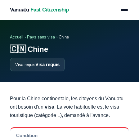
Vanuatu
Fast Citizenship
Accueil
›
Pays sans visa
›
Chine
🇨🇳
Chine
Visa requis
Visa requis
Pour la Chine continentale, les citoyens du Vanuatu
ont besoin d'un
visa
. La voie habituelle est le visa
touristique (catégorie L), demandé à l'avance.
Condition