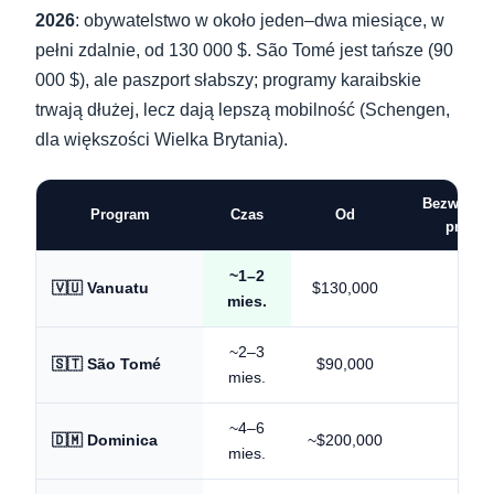
2026
: obywatelstwo w około jeden–dwa miesiące, w
pełni zdalnie, od 130 000 $. São Tomé jest tańsze (90
000 $), ale paszport słabszy; programy karaibskie
trwają dłużej, lecz dają lepszą mobilność (Schengen,
dla większości Wielka Brytania).
Bezwizowo
Program
Czas
Od
przyloc
~1–2
$130,000
~90
🇻🇺 Vanuatu
mies.
~2–3
$90,000
~50
🇸🇹 São Tomé
mies.
~4–6
~$200,000
~140
🇩🇲 Dominica
mies.