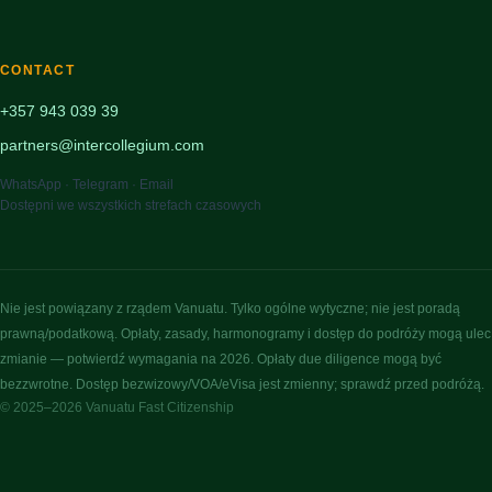
CONTACT
+357 943 039 39
partners@intercollegium.com
WhatsApp · Telegram · Email
Dostępni we wszystkich strefach czasowych
Nie jest powiązany z rządem Vanuatu. Tylko ogólne wytyczne; nie jest poradą
prawną/podatkową. Opłaty, zasady, harmonogramy i dostęp do podróży mogą ulec
zmianie — potwierdź wymagania na 2026. Opłaty due diligence mogą być
bezzwrotne. Dostęp bezwizowy/VOA/eVisa jest zmienny; sprawdź przed podróżą.
© 2025–2026 Vanuatu Fast Citizenship