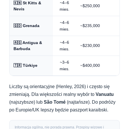
~4–6
🇰🇳 St Kitts &
~$250,000
~155
Nevis
mies.
~4–6
~$235,000
~145
🇬🇩 Grenada
mies.
~4–6
🇦🇬 Antigua &
~$230,000
~150
Barbuda
mies.
~3–6
~$400,000
~110
🇹🇷 Türkiye
mies.
Liczby są orientacyjne (Henley, 2026) i często się
zmieniają. Dla większości realny wybór to
Vanuatu
(najszybsze) lub
São Tomé
(najtańsze). Do podróży
po Europie/UK lepszy będzie paszport karaibski.
Informacja ogólna, nie porada prawna. Przepisy wizowe i