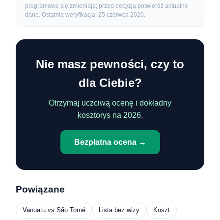
programowe się zmieniają; przed decyzją potwierdź aktualne
dane. Ostatnia weryfikacja: 25 czerwca 2026.
Nie masz pewności, czy to
dla Ciebie?
Otrzymaj uczciwą ocenę i dokładny
kosztorys na 2026.
Bezpłatna ocena →
Powiązane
Vanuatu vs São Tomé
Lista bez wizy
Koszt