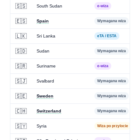
🇸🇸
South Sudan
e-wiza
🇪🇸
Spain
Wymagana wiza
🇱🇰
Sri Lanka
eTA / ESTA
🇸🇩
Sudan
Wymagana wiza
🇸🇷
Suriname
e-wiza
🇸🇯
Svalbard
Wymagana wiza
🇸🇪
Sweden
Wymagana wiza
🇨🇭
Switzerland
Wymagana wiza
🇸🇾
Syria
Wiza po przylocie