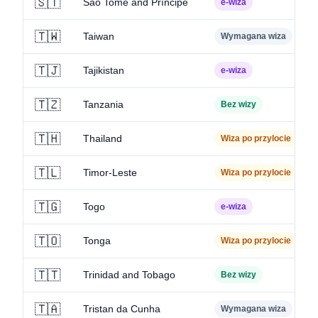
🇸🇹
São Tomé and Príncipe
e-wiza
🇹🇼
Taiwan
Wymagana wiza
🇹🇯
Tajikistan
e-wiza
🇹🇿
Tanzania
Bez wizy
🇹🇭
Thailand
Wiza po przylocie
🇹🇱
Timor-Leste
Wiza po przylocie
🇹🇬
Togo
e-wiza
🇹🇴
Tonga
Wiza po przylocie
🇹🇹
Trinidad and Tobago
Bez wizy
🇹🇦
Tristan da Cunha
Wymagana wiza