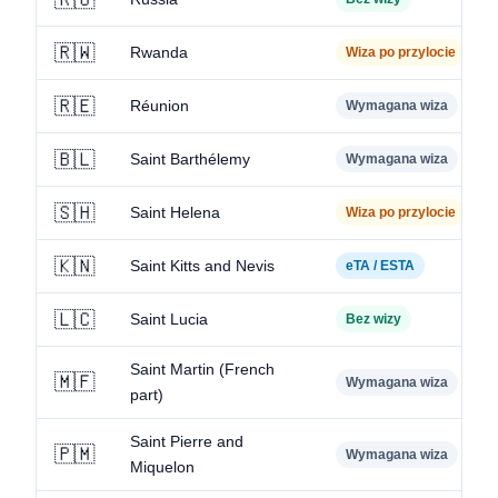
🇷🇼
Rwanda
Wiza po przylocie
🇷🇪
Réunion
Wymagana wiza
🇧🇱
Saint Barthélemy
Wymagana wiza
🇸🇭
Saint Helena
Wiza po przylocie
🇰🇳
Saint Kitts and Nevis
eTA / ESTA
🇱🇨
Saint Lucia
Bez wizy
Saint Martin (French
🇲🇫
Wymagana wiza
part)
Saint Pierre and
🇵🇲
Wymagana wiza
Miquelon