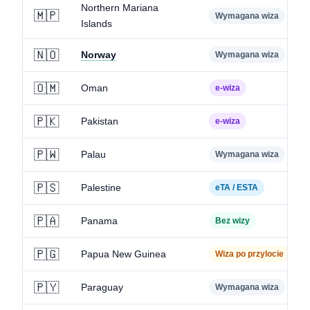
Northern Mariana
🇲🇵
Wymagana wiza
Islands
🇳🇴
Norway
Wymagana wiza
🇴🇲
Oman
e-wiza
🇵🇰
Pakistan
e-wiza
🇵🇼
Palau
Wymagana wiza
🇵🇸
Palestine
eTA / ESTA
🇵🇦
Panama
Bez wizy
🇵🇬
Papua New Guinea
Wiza po przylocie
🇵🇾
Paraguay
Wymagana wiza