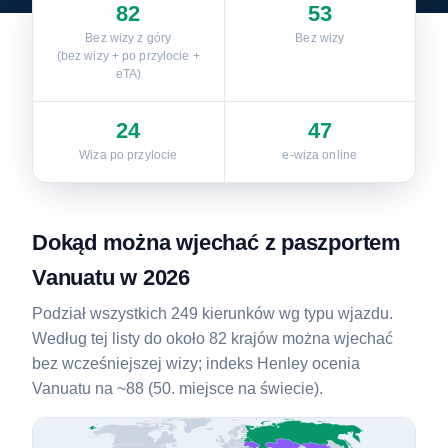
82
53
Bez wizy z góry
Bez wizy
(bez wizy + po przylocie +
eTA)
24
47
Wiza po przylocie
e-wiza online
Dokąd można wjechać z paszportem
Vanuatu w 2026
Podział wszystkich 249 kierunków wg typu wjazdu.
Według tej listy do około 82 krajów można wjechać
bez wcześniejszej wizy; indeks Henley ocenia
Vanuatu na ~88 (50. miejsce na świecie).