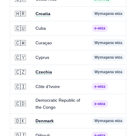
🇭🇷
Croatia
Wymagana wiza
🇨🇺
Cuba
e-wiza
🇨🇼
Curaçao
Wymagana wiza
🇨🇾
Cyprus
Wymagana wiza
🇨🇿
Czechia
Wymagana wiza
🇨🇮
Côte d'Ivoire
e-wiza
Democratic Republic of
🇨🇩
e-wiza
the Congo
🇩🇰
Denmark
Wymagana wiza
🇩🇯
Djibouti
e-wiza