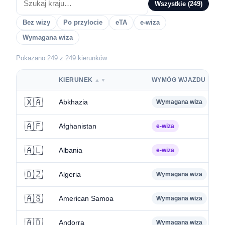
Wszystkie
(249)
Bez wizy
Po przylocie
eTA
e-wiza
Wymagana wiza
Pokazano 249 z 249 kierunków
KIERUNEK
WYMÓG WJAZDU
▲▼
▲▼
🇽🇦
Abkhazia
Wymagana wiza
🇦🇫
Afghanistan
e-wiza
🇦🇱
Albania
e-wiza
🇩🇿
Algeria
Wymagana wiza
🇦🇸
American Samoa
Wymagana wiza
🇦🇩
Andorra
Wymagana wiza