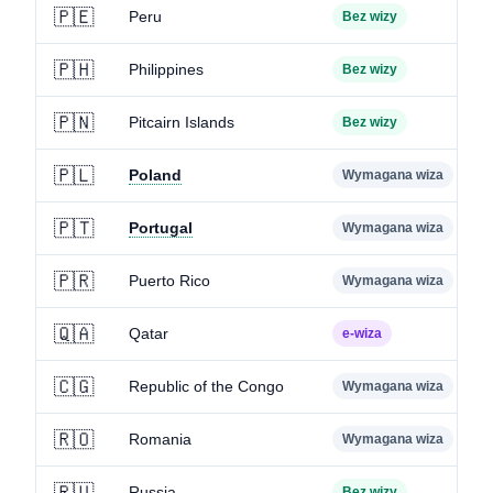
🇵🇪
Peru
Bez wizy
🇵🇭
Philippines
Bez wizy
🇵🇳
Pitcairn Islands
Bez wizy
🇵🇱
Poland
Wymagana wiza
🇵🇹
Portugal
Wymagana wiza
🇵🇷
Puerto Rico
Wymagana wiza
🇶🇦
Qatar
e-wiza
🇨🇬
Republic of the Congo
Wymagana wiza
🇷🇴
Romania
Wymagana wiza
🇷🇺
Russia
Bez wizy