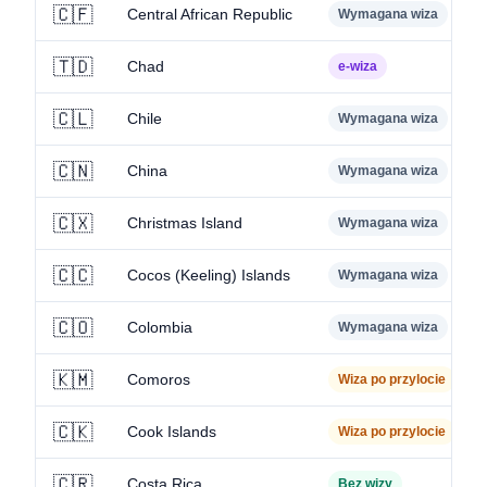
🇨🇫
Central African Republic
Wymagana wiza
🇹🇩
Chad
e-wiza
🇨🇱
Chile
Wymagana wiza
🇨🇳
China
Wymagana wiza
🇨🇽
Christmas Island
Wymagana wiza
🇨🇨
Cocos (Keeling) Islands
Wymagana wiza
🇨🇴
Colombia
Wymagana wiza
🇰🇲
Comoros
Wiza po przylocie
🇨🇰
Cook Islands
Wiza po przylocie
🇨🇷
Costa Rica
Bez wizy