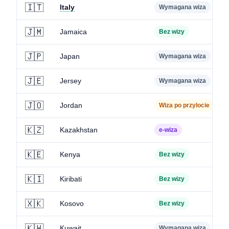
🇮🇹
Italy
Wymagana wiza
🇯🇲
Jamaica
Bez wizy
🇯🇵
Japan
Wymagana wiza
🇯🇪
Jersey
Wymagana wiza
🇯🇴
Jordan
Wiza po przylocie
🇰🇿
Kazakhstan
e-wiza
🇰🇪
Kenya
Bez wizy
🇰🇮
Kiribati
Bez wizy
🇽🇰
Kosovo
Bez wizy
🇰🇼
Kuwait
Wymagana wiza