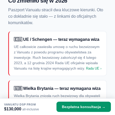
Co zmieniło się w 2026
Paszport Vanuatu stracił dwa kluczowe kierunki. Oto
co dokładnie się stało — z linkami do oficjalnych
komunikatów.
🇪🇺 UE / Schengen — teraz wymagana wiza
UE całkowicie zawiesiła umowę o ruchu bezwizowym
z Vanuatu z powodu programu obywatelstwa za
inwestycje. Ruch bezwizowy zakończył się 4 lutego
2023, a 12 grudnia 2024 Rada UE oficjalnie wpisała
Vanuatu na listę krajów wymagających wizy.
Rada UE ›
🇬🇧 Wielka Brytania — teraz wymagana wiza
Wielka Brytania zniosła ruch bezwizowy dla obywateli
Vanuatu, powołując się na skalę programu
VANUATU DSP FROM
obywatelstwa za inwestycje. Obecnie wymagana jest
Bezpłatna konsultacja →
$130,000
all-inclusive
wiza turystyczna.