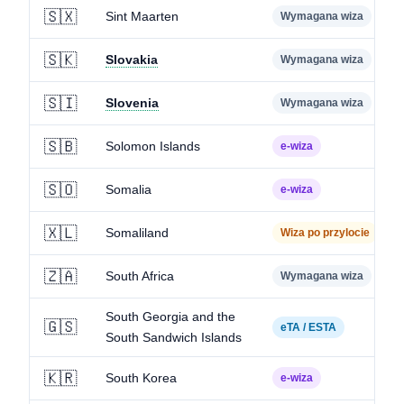
🇸🇽
Sint Maarten
Wymagana wiza
🇸🇰
Slovakia
Wymagana wiza
🇸🇮
Slovenia
Wymagana wiza
🇸🇧
Solomon Islands
e-wiza
🇸🇴
Somalia
e-wiza
🇽🇱
Somaliland
Wiza po przylocie
🇿🇦
South Africa
Wymagana wiza
South Georgia and the
🇬🇸
eTA / ESTA
South Sandwich Islands
🇰🇷
South Korea
e-wiza