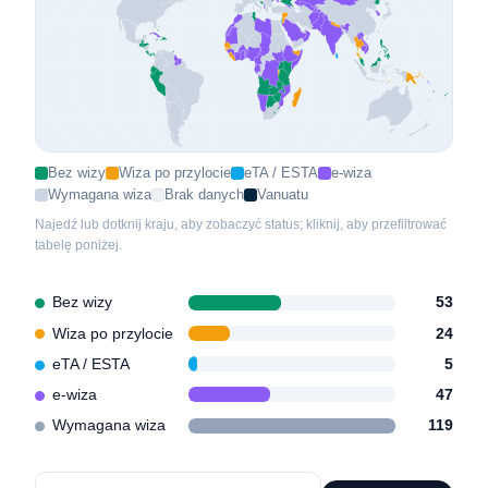
Bez wizy
Wiza po przylocie
eTA / ESTA
e-wiza
Wymagana wiza
Brak danych
Vanuatu
Najedź lub dotknij kraju, aby zobaczyć status; kliknij, aby przefiltrować
tabelę poniżej.
Bez wizy
53
Wiza po przylocie
24
eTA / ESTA
5
e-wiza
47
Wymagana wiza
119