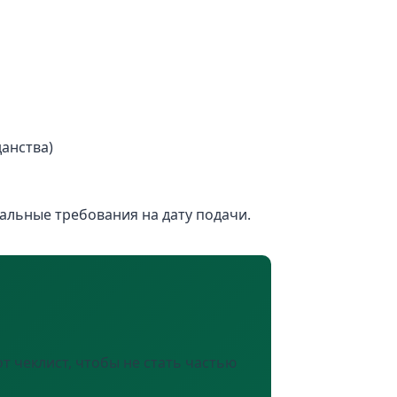
анства)
уальные требования на дату подачи.
ю
т чеклист, чтобы не стать частью