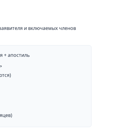
 заявителя и включаемых членов
я + апостиль
ь
ются)
яцев)