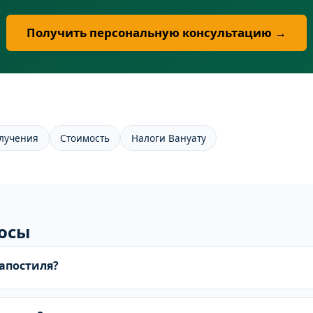
Получить персональную консультацию →
лучения
Стоимость
Налоги Вануату
осы
апостиля?