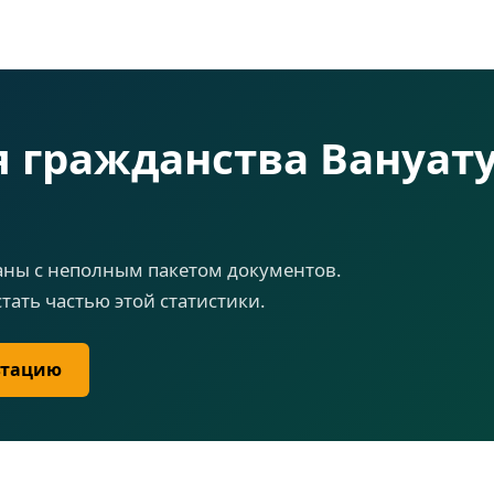
 гражданства Вануату
заны с неполным пакетом документов.
стать частью этой статистики.
ьтацию