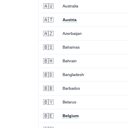
🇦🇺
Australia
🇦🇹
Austria
🇦🇿
Azerbaijan
🇧🇸
Bahamas
🇧🇭
Bahrain
🇧🇩
Bangladesh
🇧🇧
Barbados
🇧🇾
Belarus
🇧🇪
Belgium