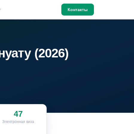
г
Контакты
уату (2026)
47
Электронная виза