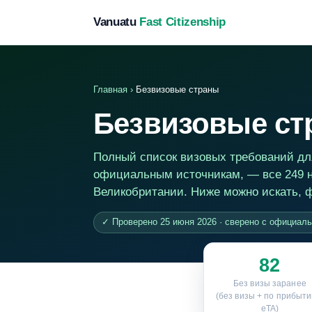
Vanuatu
Fast Citizenship
Главная
›
Безвизовые страны
Безвизовые стр
Полный список визовых требований дл
официальным источникам, — все 249 н
Великобритании. Ниже можно искать, ф
✓ Проверено 25 июня 2026 · сверено с официал
82
Без визы заранее
(без визы + по прибыти
eTA)