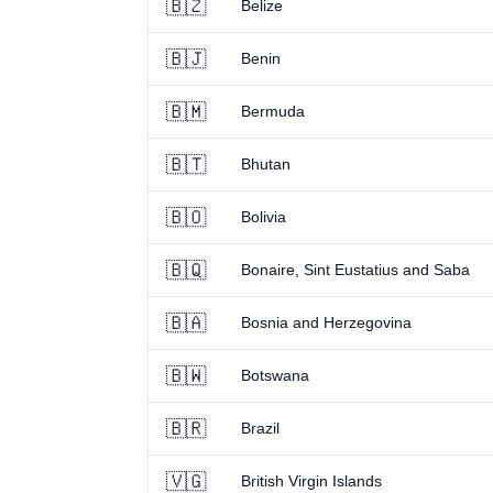
🇧🇿
Belize
🇧🇯
Benin
🇧🇲
Bermuda
🇧🇹
Bhutan
🇧🇴
Bolivia
🇧🇶
Bonaire, Sint Eustatius and Saba
🇧🇦
Bosnia and Herzegovina
🇧🇼
Botswana
🇧🇷
Brazil
🇻🇬
British Virgin Islands