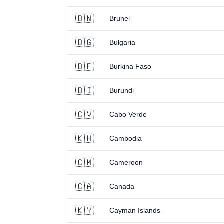
🇧🇳
Brunei
🇧🇬
Bulgaria
🇧🇫
Burkina Faso
🇧🇮
Burundi
🇨🇻
Cabo Verde
🇰🇭
Cambodia
🇨🇲
Cameroon
🇨🇦
Canada
🇰🇾
Cayman Islands