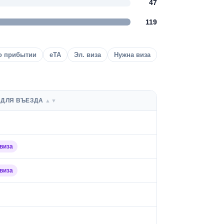
47
119
о прибытии
eTA
Эл. виза
Нужна виза
 ДЛЯ ВЪЕЗДА
▲▼
виза
виза