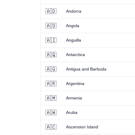
🇦🇩
Andorra
🇦🇴
Angola
🇦🇮
Anguilla
🇦🇶
Antarctica
🇦🇬
Antigua and Barbuda
🇦🇷
Argentina
🇦🇲
Armenia
🇦🇼
Aruba
🇦🇨
Ascension Island