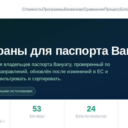
Стоимость
Программы
Безвизово
Сравнение
Процесс
Бло
аны для паспорта Ван
я владельцев паспорта Вануату, проверенный по
аправлений, обновлён после изменений в ЕС и
ильтровать и сортировать.
ьными источниками
53
24
Без визы
Виза по прибытии
и +