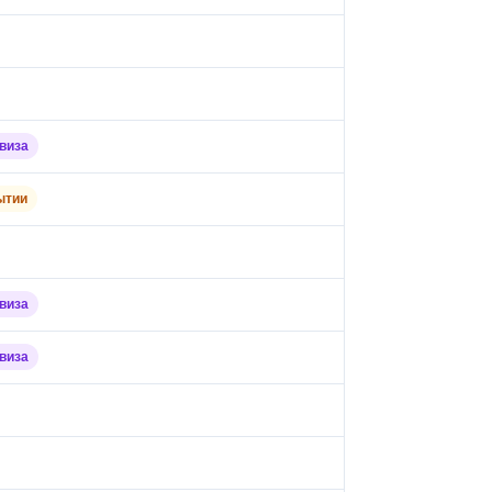
виза
ытии
виза
виза