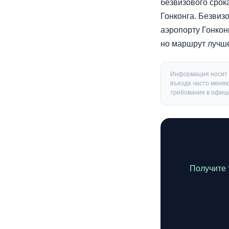
безвизового сро
Гонконга. Безвиз
аэропорту Гонкон
но маршрут лучше
Информация носит 
въезда часто меняю
требования в офици
Получите 