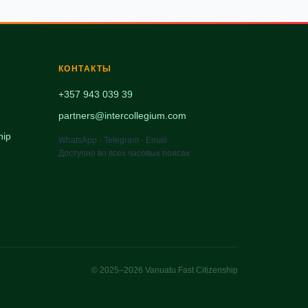
КОНТАКТЫ
+357 943 039 39
partners@intercollegium.com
hip
WhatsApp · Telegram · Email
Доступно во всех часовых поясах
© 2025–2026 Vanuatu Fast Citizenship