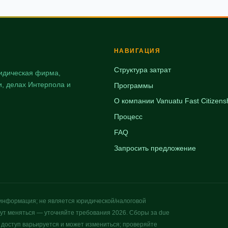
НАВИГАЦИЯ
Структура затрат
ридическая фирма,
, делах Интерпола и
Программы
О компании Vanuatu Fast Citizens
Процесс
FAQ
Запросить предложение
информация; не является юридической/налоговой
гут меняться — уточняйте требования 2026. Сборы за due
a доступ варьируется и может измениться; проверяйте