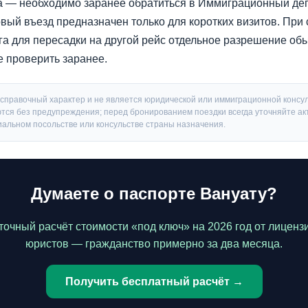
ка — необходимо заранее обратиться в Иммиграционный де
овый въезд предназначен только для коротких визитов. При 
га для пересадки на другой рейс отдельное разрешение обы
 проверить заранее.
справочный характер и не является юридической или иммиграционной консу
тся без предупреждения; перед бронированием поездки всегда уточняйте а
альном посольстве или консульстве страны назначения.
Думаете о паспорте Вануату?
точный расчёт стоимости «под ключ» на 2026 год от лицен
юристов — гражданство примерно за два месяца.
Получить бесплатный расчёт →