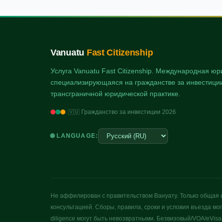
Vanuatu
Fast Citizenship
Услуга Vanuatu Fast Citizenship. Международная ю
специализирующаяся на гражданстве за инвестиции
трансграничной юридической практике.
🇻🇺 Гражданство за инвестиции 2026
🌐 LANGUAGE:
Не аффилирован с правительством Вануату. Только общая 
консультацией. Сборы, правила, сроки и условия въезда мо
diligence могут быть невозвратными. Безвизовый/VOA/eVis