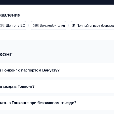
равления
🇺 Шенген / ЕС
🇬🇧 Великобритания
🌍 Полный список безвизо
конг
в Гонконг с паспортом Вануату?
въезда в Гонконг?
ать в Гонконге при безвизовом въезде?