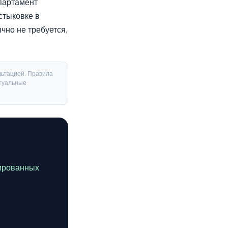
партамент
стыковке в
чно не требуется,
льтацией. Правила
ктуальные
зированных