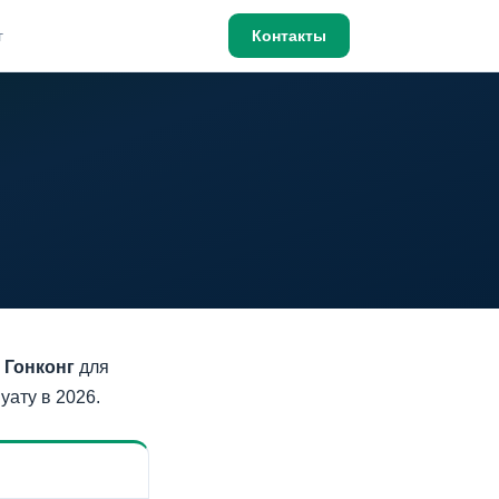
г
Контакты
 Гонконг
для
уату в 2026.