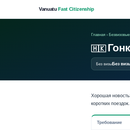
Vanuatu
Fast Citizenship
Главная
›
Безвизовые
Гонк
🇭🇰
Без виз
Без визы
Хорошая новость
коротких поездок
Требование