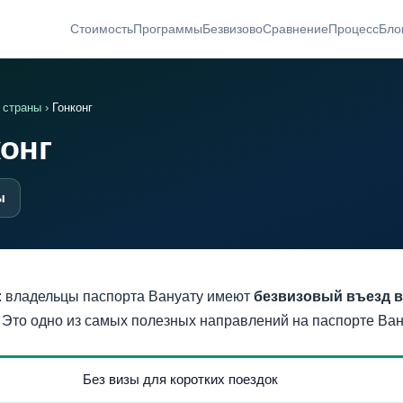
Стоимость
Программы
Безвизово
Сравнение
Процесс
Бло
 страны
›
Гонконг
онг
ы
: владельцы паспорта Вануату имеют
безвизовый въезд в
. Это одно из самых полезных направлений на паспорте Ван
Без визы для коротких поездок