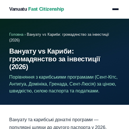
Vanuatu
Fast Citizenship
Головна
›
Вануату vs Кариби: громадянство за інвестиції
(2026)
Вануату vs Кариби:
громадянство за інвестиції
(2026)
Порівняння з карибськими програмами (Сент-Кітс,
Антигуа, Домініка, Гренада, Сент-Люсія) за ціною,
швидкістю, силою паспорта та податками.
Вануату та карибські донатні програми —
популярні шляхи до другого паспорта у 2026.