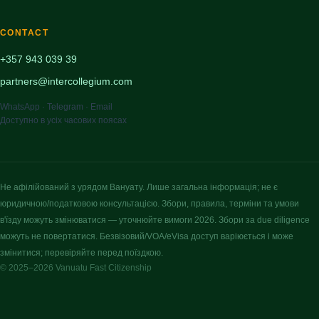
CONTACT
+357 943 039 39
partners@intercollegium.com
WhatsApp · Telegram · Email
Доступно в усіх часових поясах
Не афілійований з урядом Вануату. Лише загальна інформація; не є
юридичною/податковою консультацією. Збори, правила, терміни та умови
в'їзду можуть змінюватися — уточнюйте вимоги 2026. Збори за due diligence
можуть не повертатися. Безвізовий/VOA/eVisa доступ варіюється і може
змінитися; перевіряйте перед поїздкою.
© 2025–2026 Vanuatu Fast Citizenship