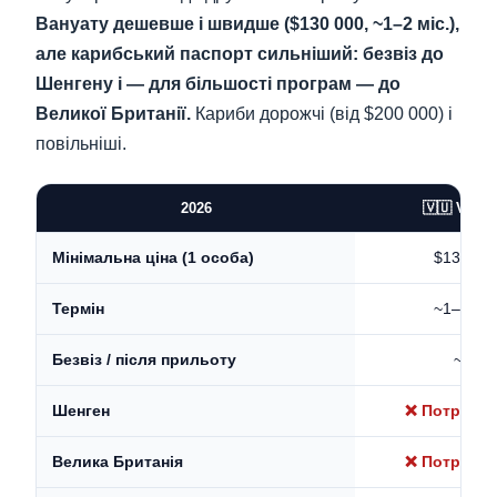
Вануату дешевше і швидше ($130 000, ~1–2 міс.),
але карибський паспорт сильніший: безвіз до
Шенгену і — для більшості програм — до
Великої Британії.
Кариби дорожчі (від $200 000) і
повільніші.
2026
🇻🇺 Vanua
$130,00
Мінімальна ціна (1 особа)
~1–2 міс
Термін
~90
Безвіз / після прильоту
❌ Потрібна 
Шенген
❌ Потрібна 
Велика Британія