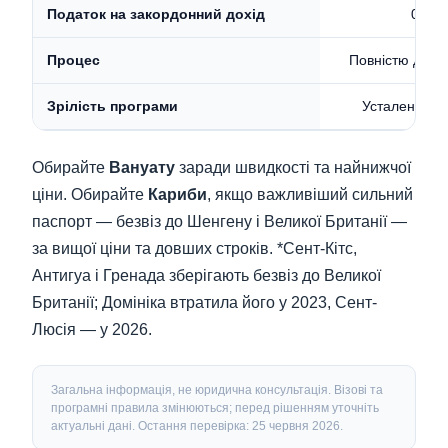
0%
Податок на закордонний дохід
Повністю дист
Процес
Усталена (з 
Зрілість програми
Обирайте
Вануату
заради швидкості та найнижчої
ціни. Обирайте
Кариби
, якщо важливіший сильний
паспорт — безвіз до Шенгену і Великої Британії —
за вищої ціни та довших строків. *Сент-Кітс,
Антигуа і Гренада зберігають безвіз до Великої
Британії; Домініка втратила його у 2023, Сент-
Люсія — у 2026.
Загальна інформація, не юридична консультація. Візові та
програмні правила змінюються; перед рішенням уточніть
актуальні дані. Остання перевірка: 25 червня 2026.