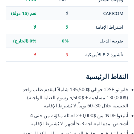
CARICOM
لا
نعم (15 دولة)
اشتراط الإقامة
لا
لا
ضريبة الدخل
0%
0% (الخارج)
تأشيرة E-2 الأمريكية
لا
لا
النقاط الرئيسية
فانواتو DSP: حوالي $135,500 شاملاً لمقدم طلب واحد
($130,000 مساهمة + $5,500 رسوم العناية الواجبة).
الجنسية خلال 30–60 يوماً. لا يُشترط الإقامة.
أنتيغوا NDF: من $230,000 لعائلة مكوّنة من حتى 4
أشخاص. مدة المعالجة 3–5 أشهر. لا يُشترط الإقامة.
أنتيغوا تتفوق في حقوق السفر: شنغن والمملكة المتحدة