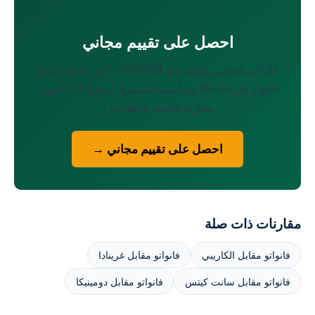
احصل على تقييم مجاني
كلا البرنامجين بتكلفة نحو $130,000، لكن فانواتو تمنح
الجواز في 30–60 يوماً بينما تستغرق أنتيغوا 3–5 أشهر.
مقارنة شاملة بالتفاصيل.
احصل على تقييم مجاني →
مقارنات ذات صلة
فانواتو مقابل الكاريبي
فانواتو مقابل غرينادا
فانواتو مقابل سانت كيتس
فانواتو مقابل دومينيكا