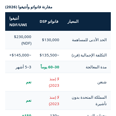
مقارنة فانواتو وأنتيغوا (2026)
أنتيغوا
المعيار
فانواتو DSP
NDF/UWI
$230,000
الحد الأدنى للمساهمة
$130,000
(NDF)
التكلفة الإجمالية (فرد)
~$135,500
~$145,000+
مدة المعالجة
30–60 يوماً
3–5 أشهر
لا (منذ
شنغن
نعم
2023)
المملكة المتحدة بدون
لا (منذ
نعم
تأشيرة
2023)
وجهات السفر
~130
150+