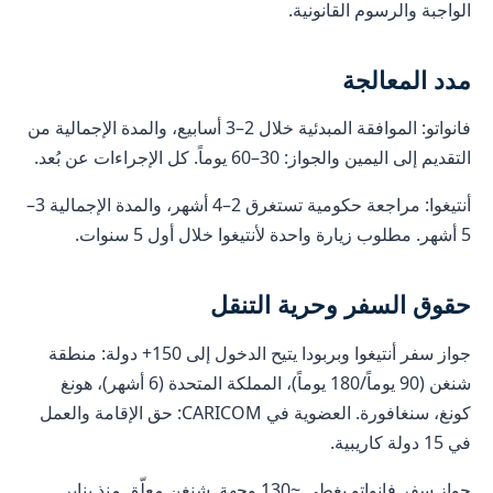
الواجبة والرسوم القانونية.
مدد المعالجة
فانواتو: الموافقة المبدئية خلال 2–3 أسابيع، والمدة الإجمالية من
التقديم إلى اليمين والجواز: 30–60 يوماً. كل الإجراءات عن بُعد.
أنتيغوا: مراجعة حكومية تستغرق 2–4 أشهر، والمدة الإجمالية 3–
5 أشهر. مطلوب زيارة واحدة لأنتيغوا خلال أول 5 سنوات.
حقوق السفر وحرية التنقل
جواز سفر أنتيغوا وبربودا يتيح الدخول إلى 150+ دولة: منطقة
شنغن (90 يوماً/180 يوماً)، المملكة المتحدة (6 أشهر)، هونغ
كونغ، سنغافورة. العضوية في CARICOM: حق الإقامة والعمل
في 15 دولة كاريبية.
جواز سفر فانواتو يغطي ~130 وجهة. شنغن معلّق منذ يناير