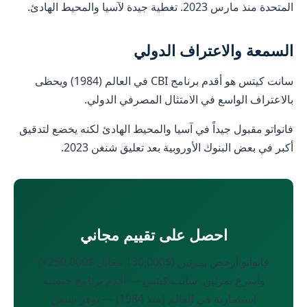
المتحدة منذ مارس 2023. تغطية جيدة لآسيا والمحيط الهادئ.
السمعة والاعتراف الدولي
سانت كيتس هو أقدم برنامج CBI في العالم (1984) ويحظى
بالاعتراف الواسع في الامتثال المصرفي الدولي.
فانواتو مقبول جيداً في آسيا والمحيط الهادئ لكنه يخضع لتدقيق
أكبر في بعض البنوك الأوروبية بعد تعليق شنغن 2023.
احصل على تقييم مجاني
فانواتو أرخص بمرتين ($130,000 مقابل $250,000+)
وأسرع بمرتين. سانت كيتس — أقدم برنامج جنسية
استثمارية في العالم (منذ 1984) — يوفر شنغن