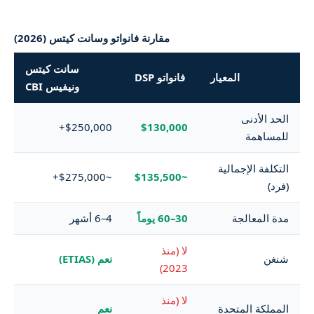
مقارنة فانواتو وسانت كيتس (2026)
سانت كيتس
المعيار
فانواتو DSP
ونيفيس CBI
الحد الأدنى
$250,000+
$130,000
للمساهمة
التكلفة الإجمالية
~$275,000+
~$135,500
(فرد)
مدة المعالجة
30–60 يوماً
4–6 أشهر
لا (منذ
شنغن
نعم (ETIAS)
2023)
لا (منذ
المملكة المتحدة
نعم