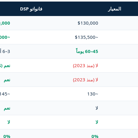
المعيار
فانواتو DSP
0 (NEF)
$130,000
~$115,000+
~$135,500
45–60 يوماً
3–6 أشهر
لا (منذ 2023)
نعم (ETIAS)
لا (منذ 2023)
نعم
~145
~130
لا
نعم
لا
لا
0%
0%