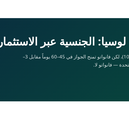
سيا: الجنسية عبر الاستثمار 026
برنامج NEF في سانت لوسيا أرخص ($100,000)، لكن فانواتو تمنح الجواز في 45–60 يوماً مقابل 3–