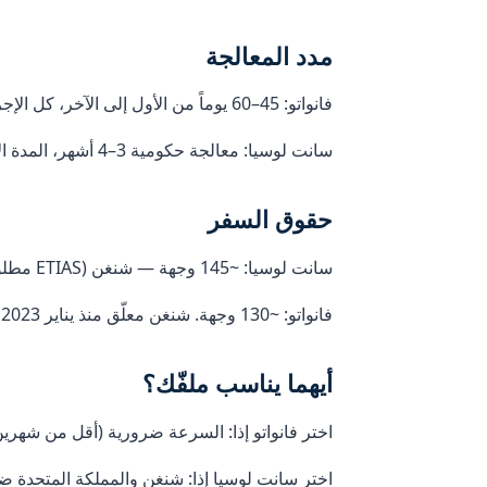
مدد المعالجة
فانواتو: 45–60 يوماً من الأول إلى الآخر، كل الإجراءات عن بُعد.
سانت لوسيا: معالجة حكومية 3–4 أشهر، المدة الإجمالية الفعلية 4–6 أشهر.
حقوق السفر
سانت لوسيا: ~145 وجهة — شنغن (ETIAS مطلوب)، المملكة المتحدة (6 أشهر)، هونغ كونغ، سنغافورة. CARICOM: حق الإقامة والعمل في 15 دولة كاريبية.
فانواتو: ~130 وجهة. شنغن معلّق منذ يناير 2023، المملكة المتحدة منذ مارس 2023. تغطية جيدة لآسيا والمحيط الهادئ.
أيهما يناسب ملفّك؟
اختر فانواتو إذا: السرعة ضرورية (أقل من شهرين)، تر
اختر سانت لوسيا إذا: شنغن والمملكة المتحدة ضروريان، مقدم طل