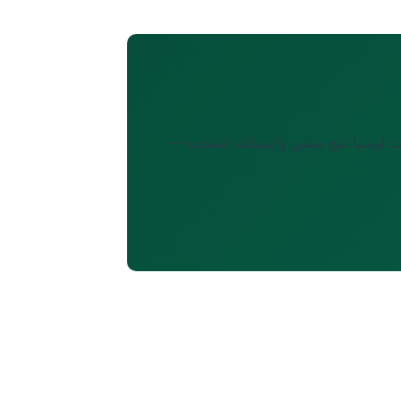
 ($100,000)، لكن فانواتو تمنح الجواز في 45–60 يوماً مقابل 3–6 أشهر. سانت لوسيا تتيح شنغن والمملكة المتحدة —