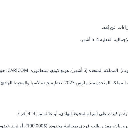
كيزك على آسيا والمحيط الهادئ، أو عائلة من 3–4 أفراد.
ب فردي بميزانية محدودة ($100,000)، أو تريد عضوية CARICOM.