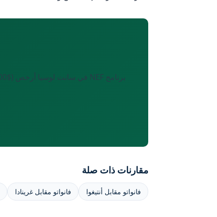
مقارنات ذات صلة
فانواتو مقابل أنتيغوا
فانواتو مقابل غرينادا
ف