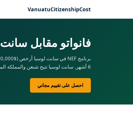
VanuatuCitizenshipCost
فانواتو مقابل سانت لو
6 أشهر. سانت لوسيا تتيح شنغن والمملكة المتحدة — فانواتو لا.
احصل على تقييم مجاني