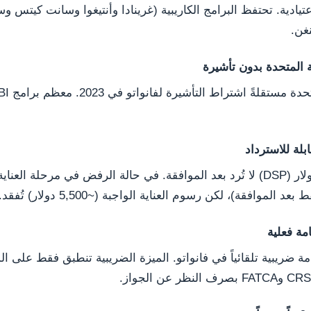
تيادية. تحتفظ البرامج الكاريبية (غرينادا وأنتيغوا وسانت كيتس و
نغن.
 المتحدة بدون تأشيرة
مساهمة 130,000 دولار (DSP) لا تُرد بعد الموافقة. في حالة الرفض في مرحلة ال
 الموافقة)، لكن رسوم العناية الواجبة (~5,500 دولار) تُفقد.
مة ضريبية تلقائياً في فانواتو. الميزة الضريبية تنطبق فقط على ال