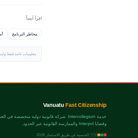
اقرأ أيضاً:
مخاطر البرنامج
أس
معلومات عامة فقط وليست 
Vanuatu
Fast Citizenship
خدمة Intercollegium. شركة قانونية دولية متخصصة 
وقضايا Interpol والممارسة القانونية عبر الحدود.
🇻🇺 الجنسية عن طريق الاستثمار 2026