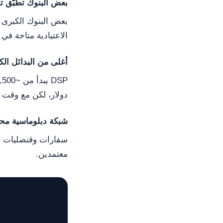
بعض البنوك تطبّق تدق
الاعتيادية متاحة في 
أغلى من البدائل الكا
دولار، لكن مع وقت معالجة 4–6 أشهر مق
شبكة دبلوماسية مح
سفارات وقنصليات فان
معتمدين.