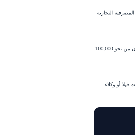
معززة (EDD) على حاملي جوازات CBI. الخدمات المصرفية التجارية
DSP يبدأ من ~135,500 دولار شاملاً (فرد واحد). للمقارنة: دومينيكا وسانت لوسيا تبدآن من نحو 100,000
فيلا أو وكلاء