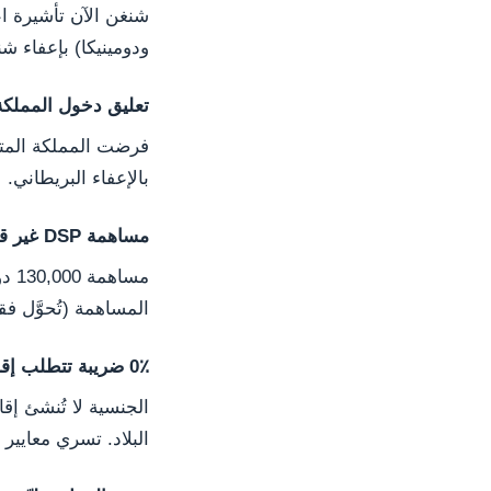
شنغن الآن تأشيرة اع
ودومينيكا) بإعفاء ش
تعليق دخول المملكة
بالإعفاء البريطاني.
مساهمة DSP غير قابلة للاسترداد
المساهمة (تُحوَّل فقط بعد
0٪ ضريبة تتطلب إقامة فعلية
الجنسية لا تُنشئ إقا
البلاد. تسري معايير CRS وFATCA بصرف النظر عن الجواز.