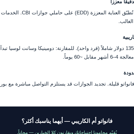
يقاً معززاً
بعض البنوك الكبرى تُطبّق العناية ال
الغالب.
ريبية
ابل ~60 يوماً.
دودة
واتو قليلة. تجديد الجوازات قد يستلزم التواصل مباشرة مع بورت 
فانواتو أم الكاريبي — أيهما يناسبك أكثر؟
يُقيّم محامونا احتياجاتك ويقارنون كلا الخيارين — مجاناً.