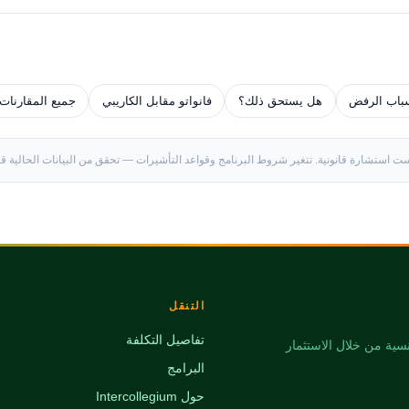
باب الرفض
هل يستحق ذلك؟
فانواتو مقابل الكاريبي
جميع المقارنات
استشارة قانونية. تتغير شروط البرنامج وقواعد التأشيرات — تحقق من البيانات الحالية قبل
التنقل
تفاصيل التكلفة
في الجنسية من خلال الاستثمار
البرامج
حول Intercollegium