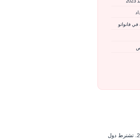
20
 في فانواتو
خص
علّق الاتحاد الأوروبي الإعفاء من التأشيرة لحاملي جوازات فانواتو CBI في 2022–2024. تشترط دول