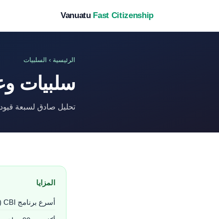
Vanuatu
Fast Citizenship
الرئيسية
› السلبيات
سلبيات وعي
تحليل صادق لسبعة قيود ر
المزايا
أسرع برنامج CBI (~60 يوماً)