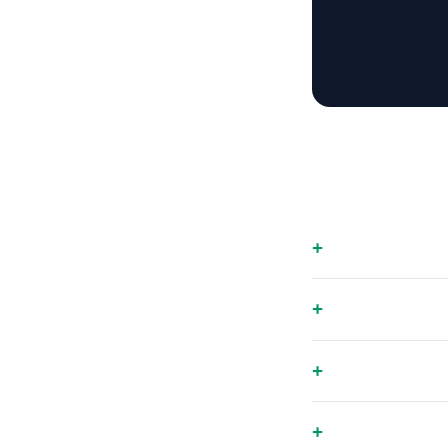
+
+
+
+