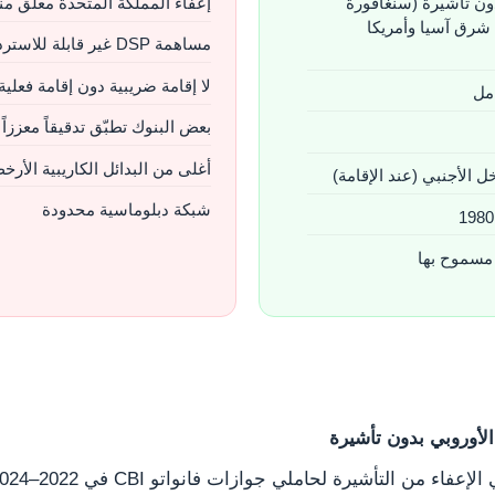
 دولة بدون تأشيرة (سنغافورة
إعفاء المملكة المتحدة معلّق منذ 23
شرق آسيا وأمريكا
مساهمة DSP غير قابلة للاسترداد
لا إقامة ضريبية دون إقامة فعلية
امل
بعض البنوك تطبّق تدقيقاً معززاً
أغلى من البدائل الكاريبية الأر
شبكة دبلوماسية محدودة
 مسموح بها
الأوروبي بدون تأشيرة