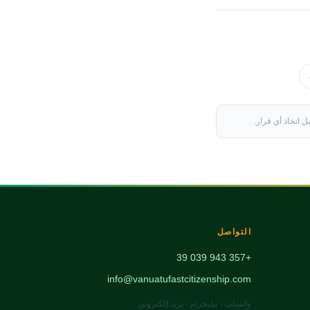
 اتخاذ أي قرار.
التواصل
+357 943 039 39
info@vanuatufastcitizenship.com
واتساب · تيليجرام · بريد إلكتروني