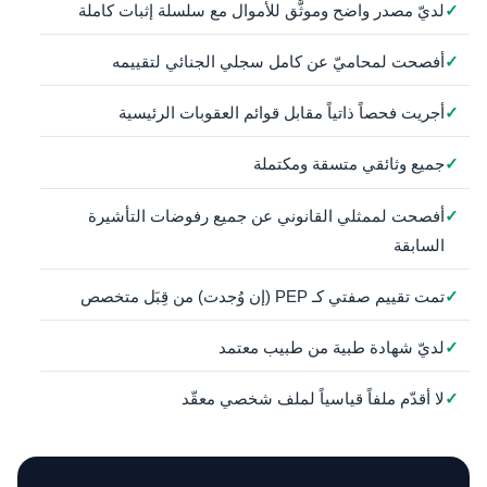
لديّ مصدر واضح وموثَّق للأموال مع سلسلة إثبات كاملة
أفصحت لمحاميّ عن كامل سجلي الجنائي لتقييمه
أجريت فحصاً ذاتياً مقابل قوائم العقوبات الرئيسية
جميع وثائقي متسقة ومكتملة
أفصحت لممثلي القانوني عن جميع رفوضات التأشيرة
السابقة
تمت تقييم صفتي كـ PEP (إن وُجدت) من قِبَل متخصص
لديّ شهادة طبية من طبيب معتمد
لا أقدّم ملفاً قياسياً لملف شخصي معقّد