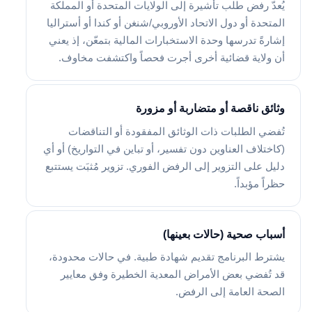
يُعدّ رفض طلب تأشيرة إلى الولايات المتحدة أو المملكة
المتحدة أو دول الاتحاد الأوروبي/شنغن أو كندا أو أستراليا
إشارةً تدرسها وحدة الاستخبارات المالية بتمعّن، إذ يعني
أن ولاية قضائية أخرى أجرت فحصاً واكتشفت مخاوف.
وثائق ناقصة أو متضاربة أو مزورة
تُفضي الطلبات ذات الوثائق المفقودة أو التناقضات
(كاختلاف العناوين دون تفسير، أو تباين في التواريخ) أو أي
دليل على التزوير إلى الرفض الفوري. تزوير مُثبَت يستتبع
حظراً مؤبداً.
أسباب صحية (حالات بعينها)
يشترط البرنامج تقديم شهادة طبية. في حالات محدودة،
قد تُفضي بعض الأمراض المعدية الخطيرة وفق معايير
الصحة العامة إلى الرفض.