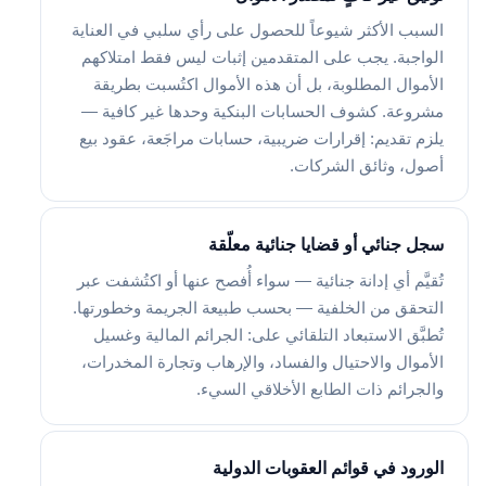
السبب الأكثر شيوعاً للحصول على رأي سلبي في العناية
الواجبة. يجب على المتقدمين إثبات ليس فقط امتلاكهم
الأموال المطلوبة، بل أن هذه الأموال اكتُسبت بطريقة
مشروعة. كشوف الحسابات البنكية وحدها غير كافية —
يلزم تقديم: إقرارات ضريبية، حسابات مراجَعة، عقود بيع
أصول، وثائق الشركات.
سجل جنائي أو قضايا جنائية معلّقة
تُقيَّم أي إدانة جنائية — سواء أُفصح عنها أو اكتُشفت عبر
التحقق من الخلفية — بحسب طبيعة الجريمة وخطورتها.
تُطبَّق الاستبعاد التلقائي على: الجرائم المالية وغسيل
الأموال والاحتيال والفساد، والإرهاب وتجارة المخدرات،
والجرائم ذات الطابع الأخلاقي السيء.
الورود في قوائم العقوبات الدولية