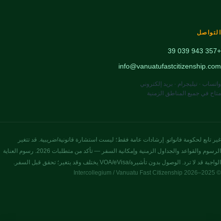
التواصل
+357 943 039 39
info@vanuatufastcitizenship.com
واتساب · تيليجرام · بريد إلكتروني
متاح في جميع المناطق الزمنية
غير تابع لحكومة فانواتو. إرشادات عامة فقط؛ ليست استشارة قانونية/ضريبية. قد تتغير
الرسوم والقواعد والجداول الزمنية وإمكانية السفر — تأكد من متطلبات 2026. رسوم العناية
الواجبة قد لا ترد. الوصول بدون تأشيرة/VOA/eVisa يختلف وقد يتغير؛ تحقق قبل السفر.
© 2025–2026 Intercollegium / Vanuatu Fast Citizenship