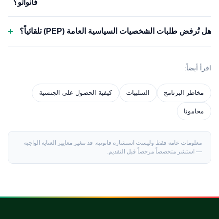
فانواتو؟
+
هل تُرفض طلبات الشخصيات السياسية العامة (PEP) تلقائياً؟
اقرأ أيضاً:
مخاطر البرنامج
السلبيات
كيفية الحصول على الجنسية
محامونا
معلومات عامة فقط وليست استشارة قانونية. قد تتغير معايير العناية الواجبة
— استشر متخصصاً مرخصاً قبل التقديم.