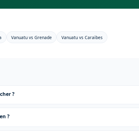
a
Vanuatu vs Grenade
Vanuatu vs Caraïbes
cher ?
en ?