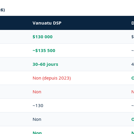
6)
Vanuatu DSP
D
$130 000
$
~$135 500
~
30–60 jours
4
Non (depuis 2023)
O
Non
N
~130
~
Non
O
Non