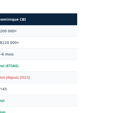
ominique CBI
200 000+
$220 000+
–6 mois
ui (ETIAS)
on (depuis 2023)
145
ui
Non