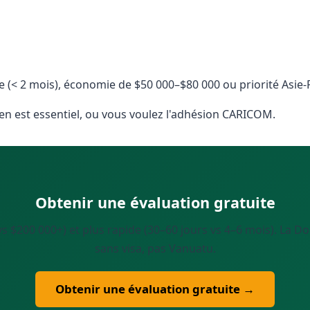
te (< 2 mois), économie de $50 000–$80 000 ou priorité Asie-
gen est essentiel, ou vous voulez l'adhésion CARICOM.
Obtenir une évaluation gratuite
s $200 000+) et plus rapide (30–60 jours vs 4–6 mois). La 
sans visa, pas Vanuatu.
Obtenir une évaluation gratuite →