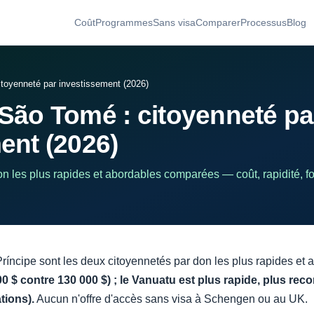
Coût
Programmes
Sans visa
Comparer
Processus
Blog
toyenneté par investissement (2026)
São Tomé : citoyenneté pa
ent (2026)
n les plus rapides et abordables comparées — coût, rapidité, f
íncipe sont les deux citoyennetés par don les plus rapides et
 $ contre 130 000 $) ; le Vanuatu est plus rapide, plus rec
tions).
Aucun n'offre d'accès sans visa à Schengen ou au UK.