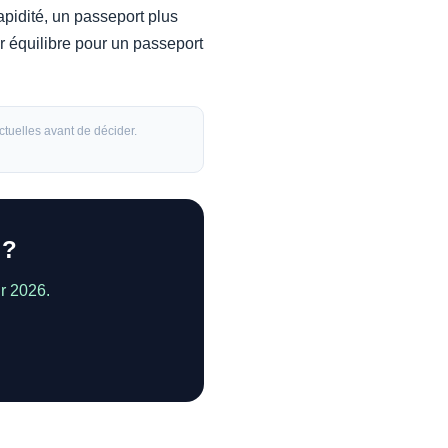
apidité, un passeport plus
r équilibre pour un passeport
ctuelles avant de décider.
 ?
r 2026.