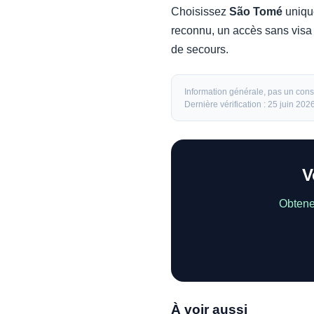
Choisissez
São Tomé
unique
reconnu, un accès sans visa 
de secours.
Information générale, pas un conse
Dernière vérification : 25 juin 2026
V
Obtene
À voir aussi