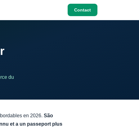
Contact
r
orce du
 abordables en 2026.
São
onnu et a un passeport plus