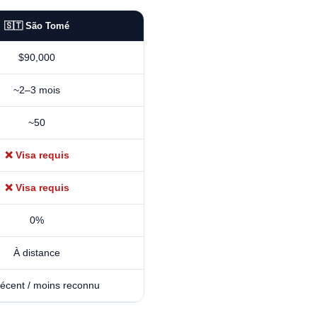
🇸🇹 São Tomé
$90,000
~2–3 mois
~50
❌ Visa requis
❌ Visa requis
0%
À distance
récent / moins reconnu