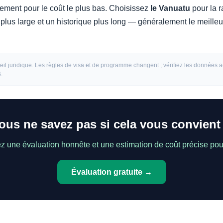
ment pour le coût le plus bas. Choisissez
le Vanuatu
pour la r
plus large et un historique plus long — généralement le meilleu
il juridique. Les règles de visa et de programme changent ; vérifiez les données a
.
ous ne savez pas si cela vous convient
z une évaluation honnête et une estimation de coût précise pou
Évaluation gratuite →