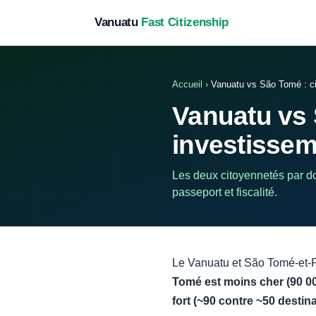
Vanuatu
Fast Citizenship
Accueil
›
Vanuatu vs São Tomé : ci
Vanuatu vs 
investissem
Les deux citoyennetés par do
passeport et fiscalité.
Le Vanuatu et São Tomé-et-Pr
Tomé est moins cher (90 000
fort (~90 contre ~50 destina