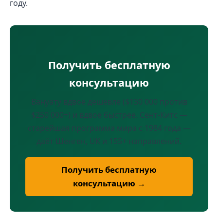
году.
Получить бесплатную
консультацию
Вануату вдвое дешевле ($130 000 против
$250 000+) и вдвое быстрее. Сент-Китс —
старейшая программа мира с 1984 года —
даёт Шенген, UK и 155+ направлений.
Получить бесплатную
консультацию →