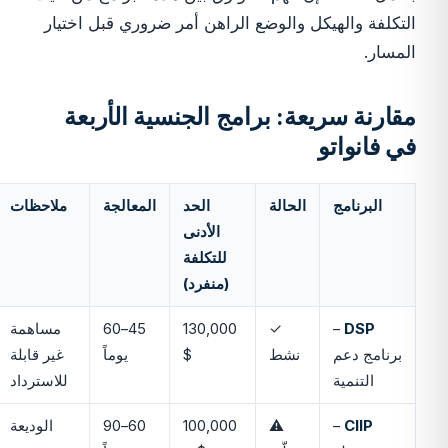
التكلفة والهيكل والوضع الراهن أمر ضروري قبل اختيار
المسار.
مقارنة سريعة: برامج الجنسية الأربعة
في فانواتو
البرنامج
الحالة
الحد
المعالجة
ملاحظات
الأدنى
للتكلفة
(منفرد)
DSP
–
✓
130,000
45–60
مساهمة
برنامج دعم
نشط
$
يوماً
غير قابلة
التنمية
للاسترداد
CIIP
–
⚠
100,000
60–90
الوديعة