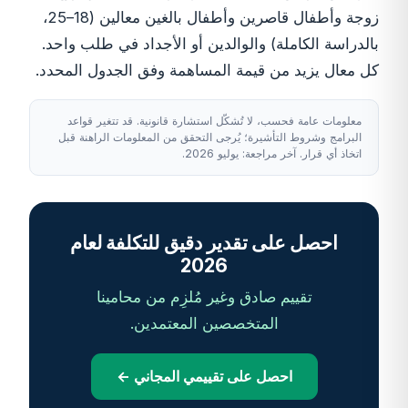
زوجة وأطفال قاصرين وأطفال بالغين معالين (18–25،
بالدراسة الكاملة) والوالدين أو الأجداد في طلب واحد.
كل معال يزيد من قيمة المساهمة وفق الجدول المحدد.
معلومات عامة فحسب، لا تُشكّل استشارة قانونية. قد تتغير قواعد
البرامج وشروط التأشيرة؛ يُرجى التحقق من المعلومات الراهنة قبل
اتخاذ أي قرار. آخر مراجعة: يوليو 2026.
احصل على تقدير دقيق للتكلفة لعام
2026
تقييم صادق وغير مُلزِم من محامينا
المتخصصين المعتمدين.
احصل على تقييمي المجاني ←