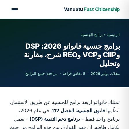
Vanuatu
Fast Citizenship
الرئيسية
›
برامج الجنسية
برامج جنسية فانواتو 2026: DSP
وCIIP وVCP وREO شرح، مقارنة
وتحليل
محدّث يوليو 2026 · 8 دقائق قراءة · مراجعة جميع البرامج
تمتلك فانواتو أربعة برامج للجنسية عن طريق الاستثمار،
تنظّمها
قانون الجنسية، الفصل 112
. في عام 2026،
برنامج واحد فقط –
برنامج دعم التنمية (DSP)
– يعمل
بكامل طاقته. إن فهم الفوارق بين هذه البرامج من حيث