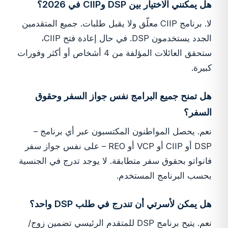
هل يمكنني الاختيار بين DSP وCIIP في 2026؟
لا. برنامج CIIP معلّق ولا يقبل طلبات. جميع المتقدمين
الجدد يستخدمون DSP. في حال إعادة فتح CIIP،
ستحقق العائلات المؤلفة من 4 أشخاص أو أكثر وفورات
كبيرة.
هل تمنح جميع البرامج نفس جواز السفر وحقوق
السفر؟
نعم. يحصل المواطنون المكتسبون عبر أي برنامج –
DSP أو CIIP أو VCP أو REO – على نفس جواز سفر
فانواتو بحقوق سفر متطابقة. لا يوجد تدرج في الجنسية
بحسب البرنامج المستخدم.
هل يمكن لأسرتي أن تندرج في طلب DSP واحد؟
نعم. يتيح برنامج DSP للمتقدم الرئيسي تضمين زوج/