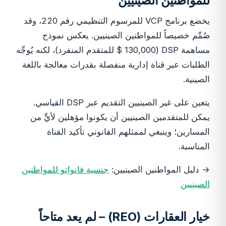
للمواطنين الصينيين
يخضع برنامج VCP للمرسوم التنظيمي رقم 220، وقد
صُمِّم خصيصاً للمواطنين الصينيين. يعكس نموذج
مساهمة DSP (130,000 $ للمتقدم المنفرد)، لكنه يُوجِّه
الطلبات عبر قناة إدارية منفصلة بقدرات معالجة باللغة
الصينية.
يتعين على غير الصينيين التقديم عبر DSP القياسي.
يمكن للمتقدمين الصينيين أن يكونوا مؤهلين لأيٍّ من
المسارين؛ وينبغي لممثلهم القانوني تأكيد القناة
المناسبة.
→ دليل المواطنين الصينيين:
جنسية فانواتو للمواطنين
الصينيين
خيار العقارات (REO) – لم يعد متاحاً