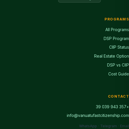
PROGRAM
All Program
DSP Progra
CIIP Statu
Real Estate Optio
DSP vs CII
Cost Guid
CONTAC
+357 943
info@vanuatufastcitizenship.co
WhatsApp · Telegram · Emai