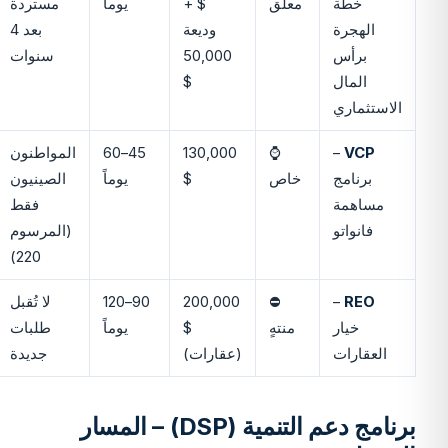
خطة
معلّق
$ +
يوماً
مستردة
الهجرة
وديعة
بعد 4
برأس
50,000
سنوات
المال
$
الاستثماري
VCP
–
⌚
130,000
45–60
المواطنون
برنامج
خاص
$
يوماً
الصينيون
مساهمة
فقط
فانواتو
(المرسوم
220)
REO
–
⛔
200,000
90–120
لا تُقبل
خيار
منتهٍ
$
يوماً
طلبات
العقارات
(عقارات)
جديدة
برنامج دعم التنمية (DSP) – المسار