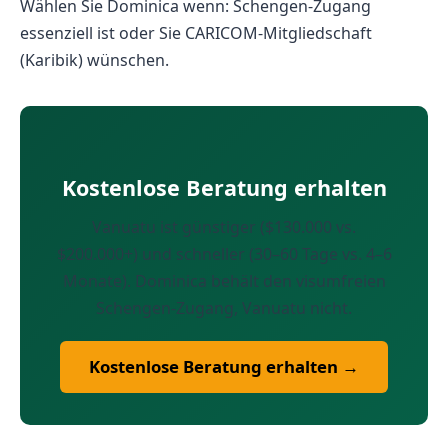
Wählen Sie Dominica wenn: Schengen-Zugang
essenziell ist oder Sie CARICOM-Mitgliedschaft
(Karibik) wünschen.
Kostenlose Beratung erhalten
Vanuatu ist günstiger ($130.000 vs.
$200.000+) und schneller (30–60 Tage vs. 4–6
Monate). Dominica behält den visumfreien
Schengen-Zugang, Vanuatu nicht.
Kostenlose Beratung erhalten →