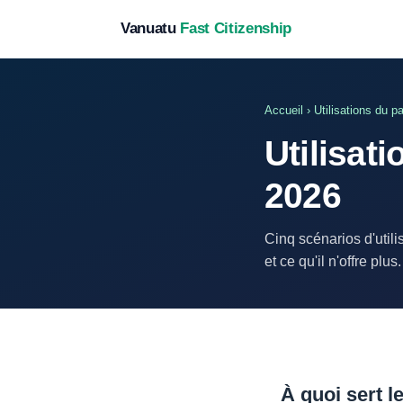
Vanuatu
Fast Citizenship
Accueil
› Utilisations du p
Utilisat
2026
Cinq scénarios d'utili
et ce qu'il n'offre plus.
À quoi sert 