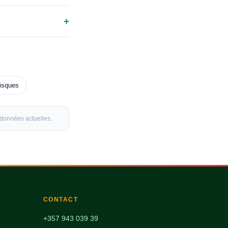
+
isques
 données actuelles.
CONTACT
+357 943 039 39