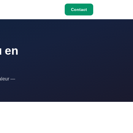
Contact
u en
valeur —