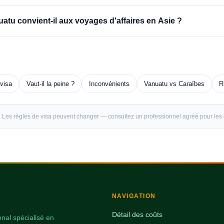
atu convient-il aux voyages d'affaires en Asie ?
visa
Vaut-il la peine ?
Inconvénients
Vanuatu vs Caraïbes
R
26. Les règles de visa peuvent changer — consultez un professionnel agréé pour les
NAVIGATION
Détail des coûts
onal spécialisé en