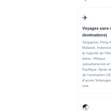
✈️
Voyages sans v
destinations)
Singapour, Hong 
Malaisie, Indonési
la majorité de l'A
latine, l'Afrique
subsaharienne et 
Pacifique. Après l
de l'exemption UE
d'accès Schengen
visa.
🌏