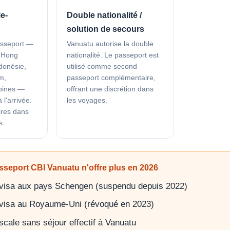
e-
Double nationalité /
solution de secours
passeport —
Vanuatu autorise la double
, Hong
nationalité. Le passeport est
donésie,
utilisé comme second
m,
passeport complémentaire,
pines —
offrant une discrétion dans
 l'arrivée.
les voyages.
aires dans
s.
sseport CBI Vanuatu n'offre plus en 2026
visa aux pays Schengen (suspendu depuis 2022)
visa au Royaume-Uni (révoqué en 2023)
scale sans séjour effectif à Vanuatu