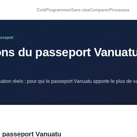
Coût
Programmes
Sans visa
Comparer
Processus
asseport
ions du passeport Vanuat
sation réels : pour qui le passeport Vanuatu apporte le plus de 
le passeport Vanuatu