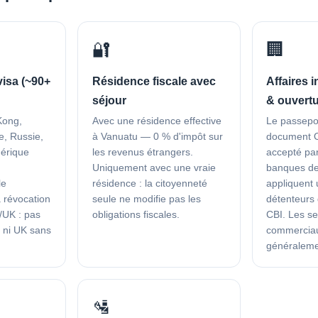
🔐
🏢
isa (~90+
Résidence fiscale avec
Affaires 
séjour
& ouvert
Kong,
Avec une résidence effective
Le passepo
e, Russie,
à Vanuatu — 0 % d'impôt sur
document O
mérique
les revenus étrangers.
accepté par
Uniquement avec une vraie
banques de
le
résidence : la citoyenneté
appliquent
a révocation
seule ne modifie pas les
détenteurs
/UK : pas
obligations fiscales.
CBI. Les se
 ni UK sans
commerciau
généraleme
🛂