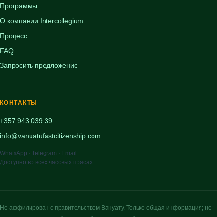
Программы
О компании Intercollegium
Процесс
FAQ
Запросить предложение
КОНТАКТЫ
+357 943 039 39
info@vanuatufastcitizenship.com
WhatsApp · Telegram · Email
Доступно во всех часовых поясах
Не аффилирован с правительством Вануату. Только общая информация; не