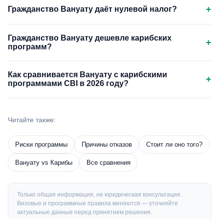
+
Гражданство Вануату даёт нулевой налог?
Гражданство Вануату дешевле карибских
+
программ?
Как сравнивается Вануату с карибскими
+
программами CBI в 2026 году?
Читайте также:
Риски программы
Причины отказов
Стоит ли оно того?
Вануату vs Карибы
Все сравнения
Только общая информация, не юридическая консультация.
Визовые и программные правила меняются — уточняйте
актуальные данные перед принятием решения.