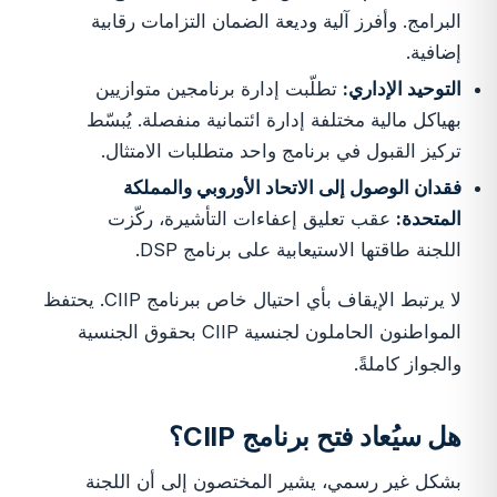
البرامج. وأفرز آلية وديعة الضمان التزامات رقابية
إضافية.
التوحيد الإداري:
تطلّبت إدارة برنامجين متوازيين
بهياكل مالية مختلفة إدارة ائتمانية منفصلة. يُبسّط
تركيز القبول في برنامج واحد متطلبات الامتثال.
فقدان الوصول إلى الاتحاد الأوروبي والمملكة
المتحدة:
عقب تعليق إعفاءات التأشيرة، ركّزت
اللجنة طاقتها الاستيعابية على برنامج DSP.
لا يرتبط الإيقاف بأي احتيال خاص ببرنامج CIIP. يحتفظ
المواطنون الحاملون لجنسية CIIP بحقوق الجنسية
والجواز كاملةً.
هل سيُعاد فتح برنامج CIIP؟
بشكل غير رسمي، يشير المختصون إلى أن اللجنة