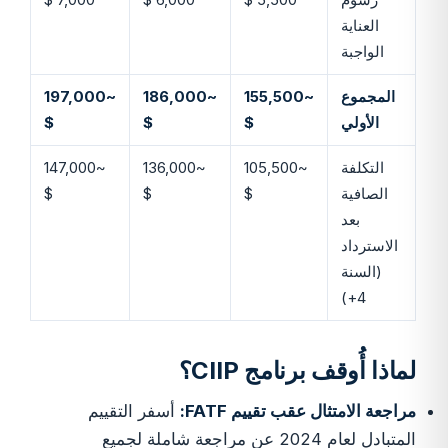
العناية
الواجبة
المجموع
~155,500
~186,000
~197,000
الأولي
$
$
$
التكلفة
~105,500
~136,000
~147,000
الصافية
$
$
$
بعد
الاسترداد
(السنة
4+)
لماذا أُوقف برنامج CIIP؟
مراجعة الامتثال عقب تقييم FATF:
أسفر التقييم
المتبادل لعام 2024 عن مراجعة شاملة لجميع