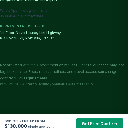
info@vanuatufastcitizenship.com
WhatsApp · Telegram · Email
Available in all timezones
REPRESENTATIVE OFFICE
1st Floor Novo House, Lini Highway
PO Box 2052, Port Vila, Vanuatu
Not affiliated with the Government of Vanuatu. General guidance only; not
legal/tax advice. Fees, rules, timelines, and travel access can change —
confirm 2026 requirements.
© 2025–2026 Intercollegium / Vanuatu Fast Citizenship
DSP CITIZENSHIP FROM
Get Free Quote →
$130,000
single applicant