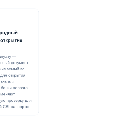
родный
 открытие
ануату —
льный документ
нимаемый во
 для открытия
 счетов.
 банки первого
именяют
ую проверку для
й CBI-паспортов.