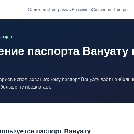
Стоимость
Программы
Безвизово
Сравнение
Процесс
спорта
ние паспорта Вануату 
ариев использования: кому паспорт Вануату даёт наиболь
 больше не предлагает.
пользуется паспорт Вануату