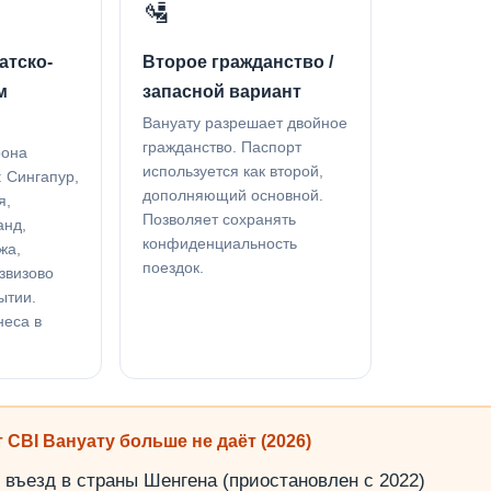
🛂
атско-
Второе гражданство /
м
запасной вариант
Вануату разрешает двойное
гражданство. Паспорт
рона
используется как второй,
 Сингапур,
дополняющий основной.
я,
Позволяет сохранять
анд,
конфиденциальность
жа,
поездок.
звизово
ытии.
неса в
 CBI Вануату больше не даёт (2026)
 въезд в страны Шенгена (приостановлен с 2022)