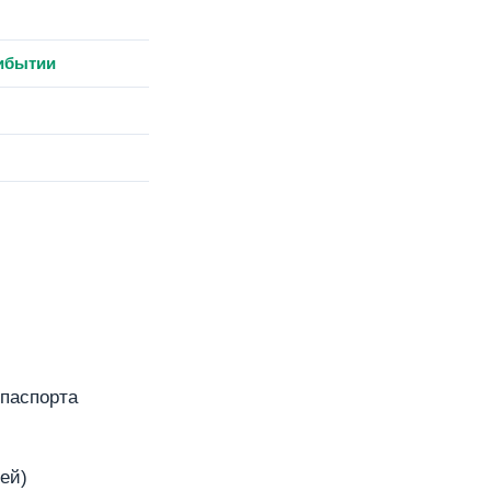
рибытии
 паспорта
ей)