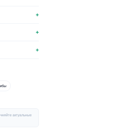
+
+
+
рибы
очняйте актуальные