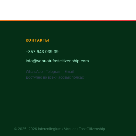
КОНТАКТЫ
+357 943 039 39
info@vanuatufastcitizenship.com
WhatsApp · Telegram · Email
Доступно во всех часовых поясах
© 2025–2026 Intercollegium / Vanuatu Fast Citizenship