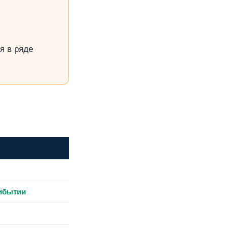
я в ряде
рибытии