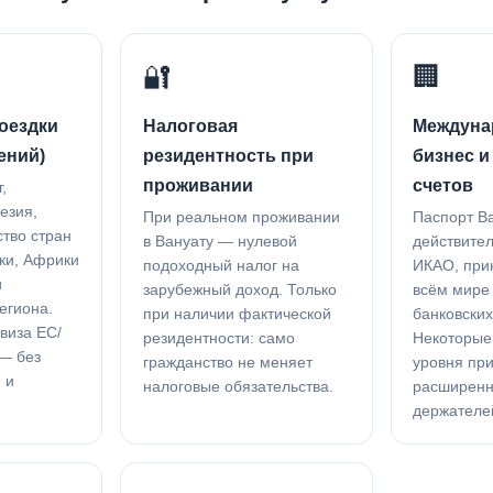
🔐
🏢
оездки
Налоговая
Междуна
ений)
резидентность при
бизнес и
проживании
счетов
,
езия,
При реальном проживании
Паспорт В
ство стран
в Вануату — нулевой
действите
ки, Африки
подоходный налог на
ИКАО, при
и
зарубежный доход. Только
всём мире
егиона.
при наличии фактической
банковских
виза ЕС/
резидентности: само
Некоторые
— без
гражданство не меняет
уровня пр
 и
налоговые обязательства.
расширенн
.
держателе