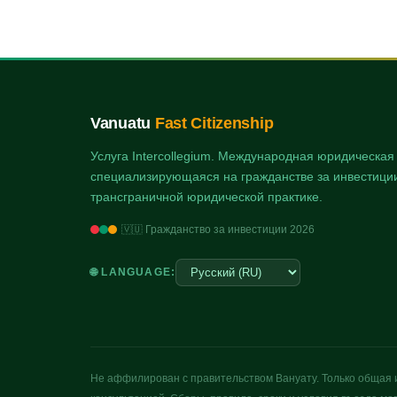
Vanuatu
Fast Citizenship
Услуга Intercollegium. Международная юридическа
специализирующаяся на гражданстве за инвестиции
трансграничной юридической практике.
🇻🇺 Гражданство за инвестиции 2026
🌐 LANGUAGE:
Не аффилирован с правительством Вануату. Только общая 