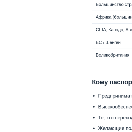
Большинство стр
Африка (большин
США, Канада, Ав
ЕС / Шенген
Великобритания
Кому паспор
Предпринимате
Высокообеспеч
Те, кто перех
Желающие пол