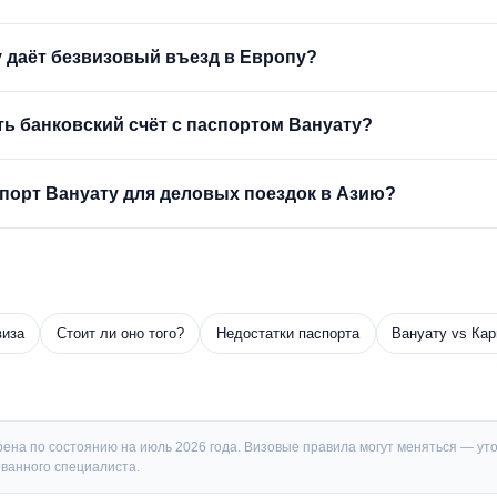
 даёт безвизовый въезд в Европу?
ь банковский счёт с паспортом Вануату?
порт Вануату для деловых поездок в Азию?
виза
Стоит ли оно того?
Недостатки паспорта
Вануату vs Ка
на по состоянию на июль 2026 года. Визовые правила могут меняться — ут
ванного специалиста.