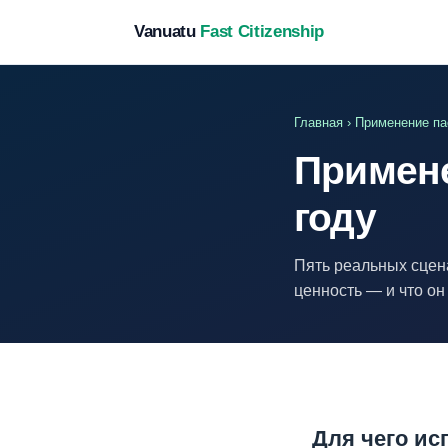
Vanuatu
Fast Citizenship
Главная
› Применение па
Примене
году
Пять реальных сцен
ценность — и что он
Для чего ис