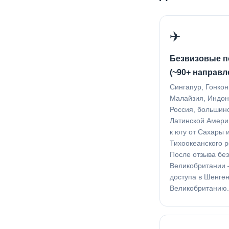
✈️
Безвизовые п
(~90+ направл
Сингапур, Гонконг
Малайзия, Индон
Россия, большин
Латинской Амери
к югу от Сахары 
Тихоокеанского р
После отзыва без
Великобритании 
доступа в Шенген
Великобританию