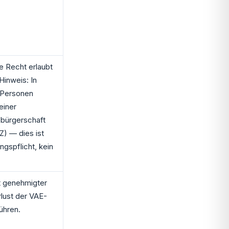
e Recht erlaubt
 Hinweis: In
 Personen
einer
sbürgerschaft
) — dies ist
ngspflicht, kein
ht genehmigter
lust der VAE-
ühren.