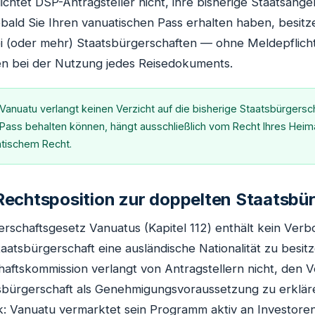
ichtet DSP-Antragsteller nicht, ihre bisherige Staatsange
ald Sie Ihren vanuatischen Pass erhalten haben, besitz
ei (oder mehr) Staatsbürgerschaften — ohne Meldepflich
n bei der Nutzung jedes Reisedokuments.
Vanuatu verlangt keinen Verzicht auf die bisherige Staatsbürgersch
n Pass behalten können, hängt ausschließlich vom Recht Ihres Hei
atischem Recht.
echtsposition zur doppelten Staatsbü
rschaftsgesetz Vanuatus (Kapitel 112) enthält kein Verb
aatsbürgerschaft eine ausländische Nationalität zu besitz
aftskommission verlangt von Antragstellern nicht, den Ve
sbürgerschaft als Genehmigungsvoraussetzung zu erklären
k: Vanuatu vermarktet sein Programm aktiv an Investoren