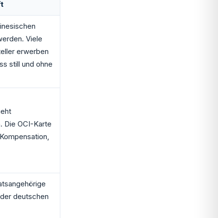
t
hinesischen
erden. Viele
eller erwerben
s still und ohne
geht
. Die OCI-Karte
e Kompensation,
aatsangehörige
t der deutschen