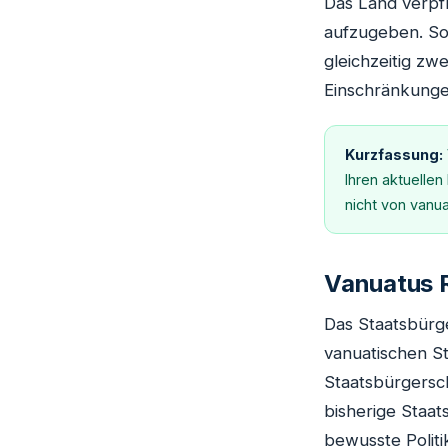
Das Land verpfl
aufzugeben. Sob
gleichzeitig zw
Einschränkunge
Kurzfassung:
Ihren aktuelle
nicht von vanu
Vanuatus R
Das Staatsbürge
vanuatischen St
Staatsbürgersch
bisherige Staat
bewusste Politi