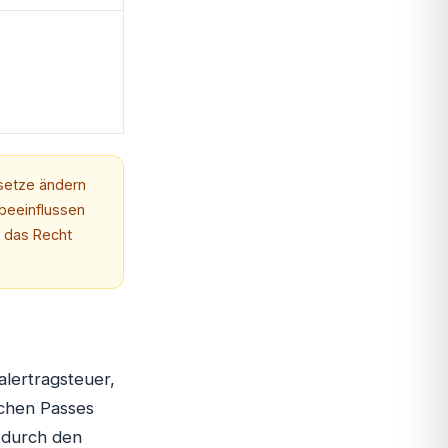
setze ändern
 beeinflussen
r das Recht
alertragsteuer,
schen Passes
d durch den