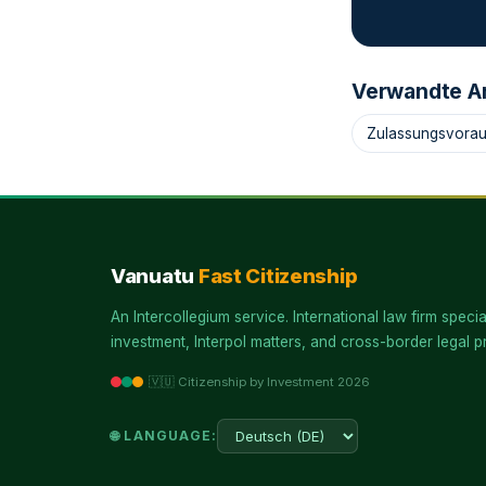
Verwandte Ar
Zulassungsvora
Vanuatu
Fast Citizenship
An Intercollegium service. International law firm specia
investment, Interpol matters, and cross-border legal pr
🇻🇺 Citizenship by Investment 2026
🌐 LANGUAGE: