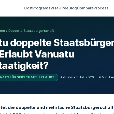
Cost
Programs
Visa-Free
Blog
Compare
Process
mme
›
Doppelte Staatsbürgerschaft
u doppelte Staatsbürge
Erlaubt Vanuatu
aatigkeit?
Aktualisiert Juli 2026 · 9 Min. L
TAATSBÜRGERSCHAFT ERLAUBT
tet die doppelte und mehrfache Staatsbürgerschaft 