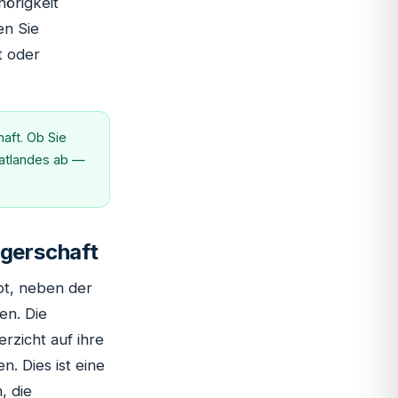
hörigkeit
en Sie
t oder
aft. Ob Sie
matlandes ab —
rgerschaft
ot, neben der
en. Die
rzicht auf ihre
. Dies ist eine
, die