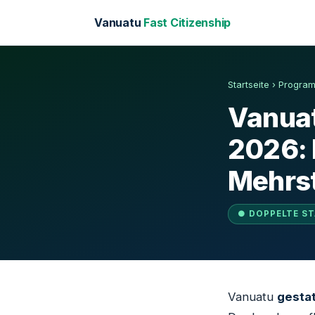
Vanuatu
Fast Citizenship
Startseite
›
Progra
Vanuat
2026: 
Mehrst
● DOPPELTE S
Vanuatu
gestat