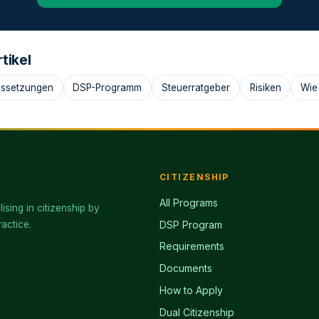
tikel
ussetzungen
DSP-Programm
Steuerratgeber
Risiken
Wie
CITIZENSHIP
All Programs
lising in citizenship by
actice.
DSP Program
Requirements
Documents
How to Apply
Dual Citizenship