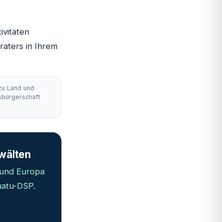
ivitäten
raters in Ihrem
 zu Land und
tsbürgerschaft
nwälten
 und Europa
uatu-DSP.