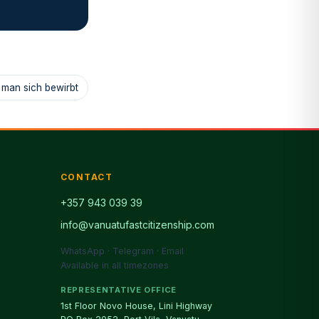
 man sich bewirbt
CONTACT
+357 943 039 39
info@vanuatufastcitizenship.com
WhatsApp · Telegram · Email
Available in all timezones
REPRESENTATIVE OFFICE
1st Floor Novo House, Lini Highway