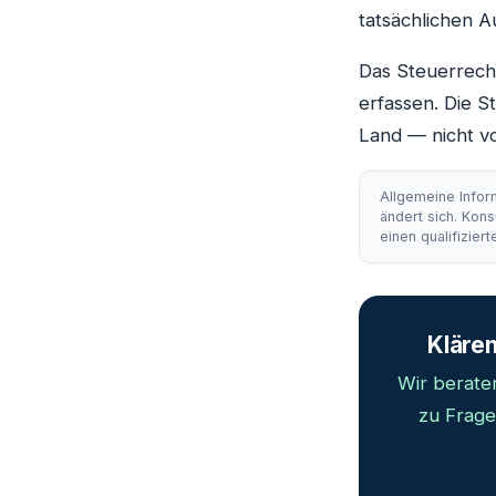
tatsächlichen A
Das Steuerrech
erfassen. Die S
Land — nicht v
Allgemeine Infor
ändert sich. Kons
einen qualifiziert
Klären
Wir berate
zu Frage