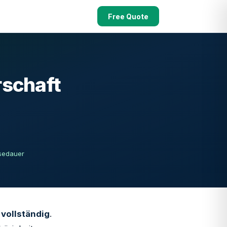
Free Quote
rschaft
esedauer
vollständig
.