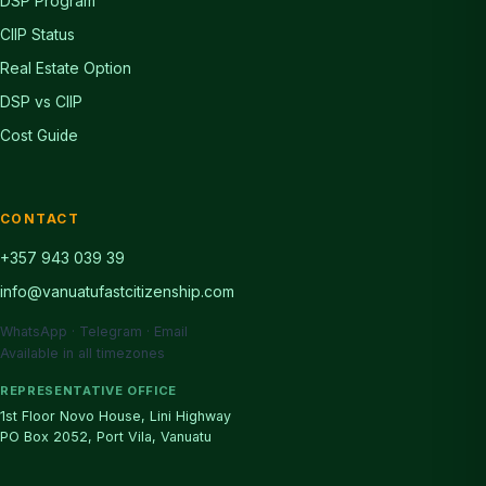
DSP Program
CIIP Status
Real Estate Option
DSP vs CIIP
Cost Guide
CONTACT
+357 943 039 39
info@vanuatufastcitizenship.com
WhatsApp · Telegram · Email
Available in all timezones
REPRESENTATIVE OFFICE
1st Floor Novo House, Lini Highway
PO Box 2052, Port Vila, Vanuatu