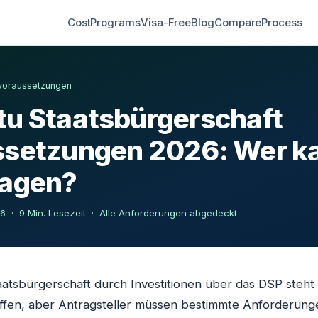
Cost
Programs
Visa-Free
Blog
Compare
Process
voraussetzungen
u Staatsbürgerschaft
ssetzungen 2026: Wer k
ragen?
026 · 9 Min. Lesezeit · Alle Anforderungen abgedeckt
atsbürgerschaft durch Investitionen über das DSP steht
offen, aber Antragsteller müssen bestimmte Anforderunge