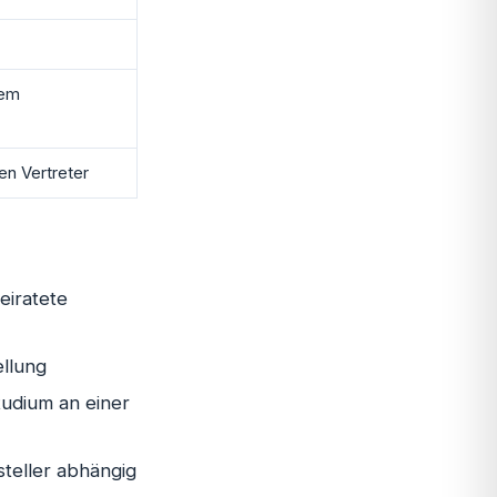
hem
en Vertreter
eiratete
llung
tudium an einer
teller abhängig