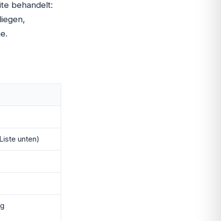
ite behandelt:
liegen,
e.
Liste unten)
ng