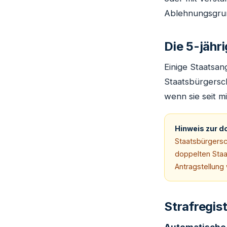
Ablehnungsgrun
Die 5-jäh
Einige Staatsan
Staatsbürgersc
wenn sie seit m
Hinweis zur d
Staatsbürgersc
doppelten Staat
Antragstellung 
Strafregist