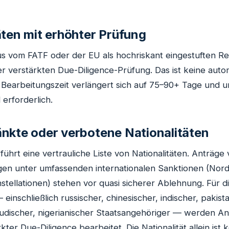
äten mit erhöhter Prüfung
aus vom FATF oder der EU als hochriskant eingestuften 
er verstärkten Due-Diligence-Prüfung. Das ist keine auto
 Bearbeitungszeit verlängert sich auf 75–90+ Tage und 
 erforderlich.
nkte oder verbotene Nationalitäten
führt eine vertrauliche Liste von Nationalitäten. Anträge
gen unter umfassenden internationalen Sanktionen (Nordk
tellationen) stehen vor quasi sicherer Ablehnung. Für d
 einschließlich russischer, chinesischer, indischer, pakist
audischer, nigerianischer Staatsangehöriger — werden A
kter Due-Diligence bearbeitet. Die Nationalität allein ist k