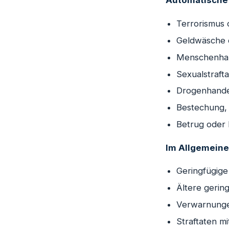
Automatische 
Terrorismus 
Geldwäsche o
Menschenhan
Sexualstraft
Drogenhandel
Bestechung, 
Betrug oder 
Im Allgemeinen
Geringfügige
Ältere gerin
Verwarnunge
Straftaten m