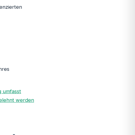
zenzierten
hres
g umfasst
elehnt werden