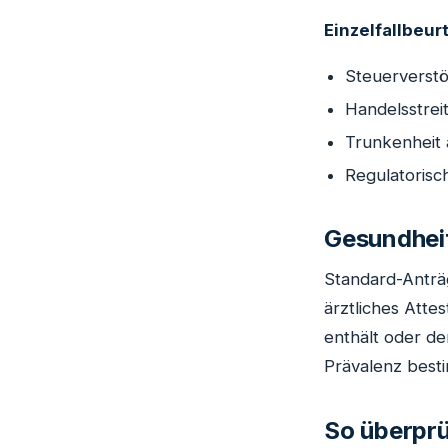
Einzelfallbeur
Steuerverst
Handelsstreit
Trunkenheit
Regulatorisc
Gesundhei
Standard-Anträ
ärztliches Atte
enthält oder de
Prävalenz besti
So überprü