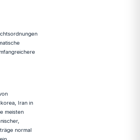
Rechtsordnungen
matische
umfangreichere
 von
orea, Iran in
ie meisten
anischer,
nträge normal
ein