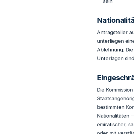
sein
Nationalit
Antragsteller 
unterliegen ein
Ablehnung: Die
Unterlagen sind
Eingeschrä
Die Kommission 
Staatsangehöri
bestimmten Kons
Nationalitäten —
emiratischer, s
oder mit verstär