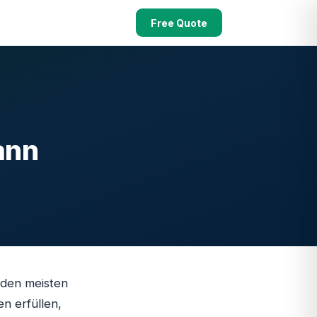
Free Quote
ann
 den meisten
n erfüllen,