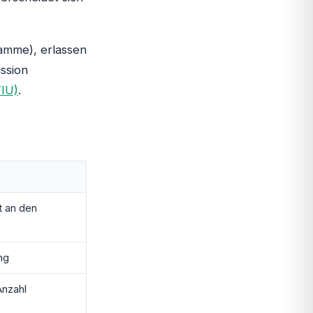
amme), erlassen
ssion
FIU)
.
t an den
ng
Anzahl