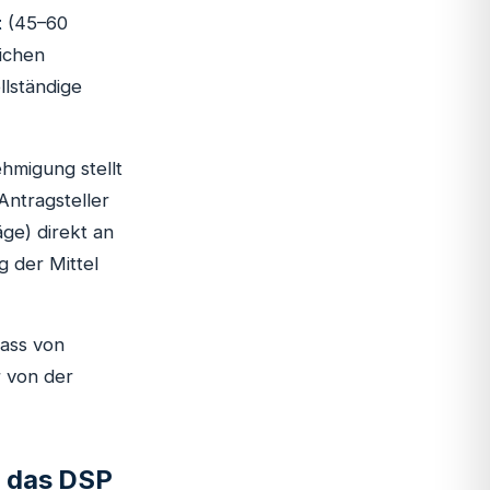
t
(45–60
lichen
llständige
hmigung stellt
Antragsteller
äge) direkt an
 der Mittel
pass von
r von der
r das DSP