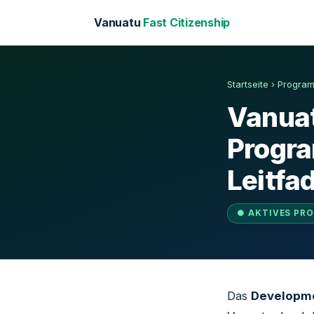
Vanuatu
Fast Citizenship
Startseite
›
Progra
Vanua
Progra
Leitfa
● AKTIVES PR
Das
Developme