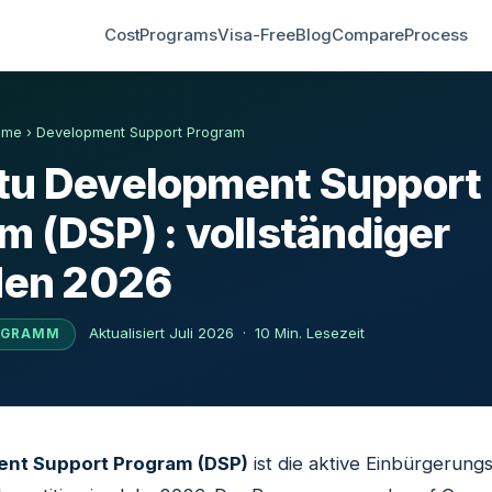
Cost
Programs
Visa-Free
Blog
Compare
Process
mme
›
Development Support Program
tu Development Support
m (DSP) : vollständiger
den 2026
Aktualisiert Juli 2026 · 10 Min. Lesezeit
OGRAMM
nt Support Program (DSP)
ist die aktive Einbürgerung