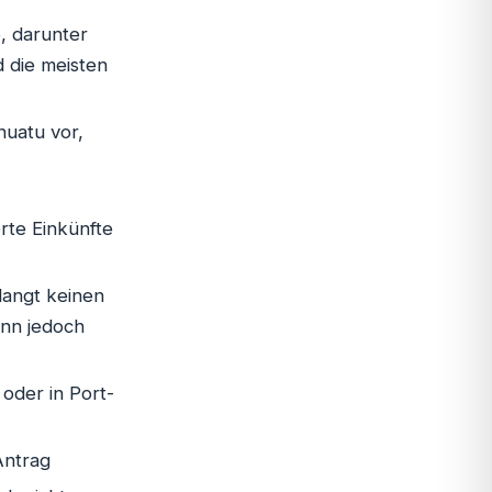
e, darunter
d die meisten
nuatu vor,
rte Einkünfte
angt keinen
ann jedoch
oder in Port-
Antrag