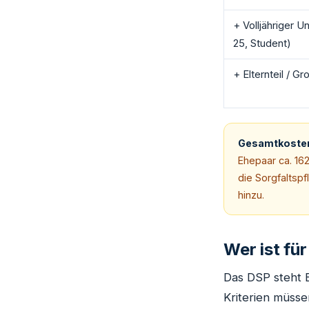
+ Volljähriger Un
25, Student)
+ Elternteil / Gr
Gesamtkosten 
Ehepaar ca. 16
die Sorgfalts
hinzu.
Wer ist fü
Das DSP steht B
Kriterien müssen