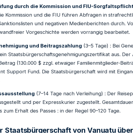
üfung durch die Kommission und FIU-Sorgfaltspflich
Die Kommission und die FIU führen Abfragen in strafrecht
anktionslisten und negativen Medienberichten durch. Vo
wandfreier Vorgeschichte werden vorrangig bearbeitet.
enehmigung und Beitragszahlung
(3–5 Tage) : Bei Gene
ein Staatsbürgerschaftsgenehmigungszertifikat aus. Der 
eitrag (130.000 $ zzgl. etwaiger Familienmitglieder-Beitr
t Support Fund. Die Staatsbürgerschaft wird mit Eingang
.
assausstellung
(7–14 Tage nach Verleihung) : Der Reise
sgestellt und per Expresskurier zugestellt. Gesamtdaue
s zum Erhalt des Passes : in der Regel 90–120 Tage.
er Staatsbürgerschaft von Vanuatu übe