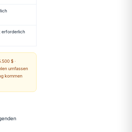
lich
 erforderlich
5.500 $ ·
ahlen umfassen
tung kommen
lgenden