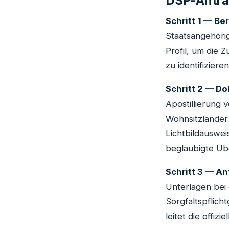
DSP-Antra
Schritt 1 — B
Staatsangehörig
Profil, um die 
zu identifizieren
Schritt 2 — D
Apostillierung 
Wohnsitzländer
Lichtbildauswe
beglaubigte Üb
Schritt 3 — A
Unterlagen bei
Sorgfaltspflic
leitet die offizi