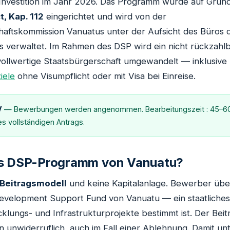
Investition im Jahr 2026. Das Programm wurde auf Grun
t, Kap. 112
eingerichtet und wird von der
haftskommission Vanuatus unter der Aufsicht des Büros 
s verwaltet. Im Rahmen des DSP wird ein nicht rückzahlb
 vollwertige Staatsbürgerschaft umgewandelt — inklusive
iele
ohne Visumpflicht oder mit Visa bei Einreise.
V
— Bewerbungen werden angenommen. Bearbeitungszeit : 45–60
es vollständigen Antrags.
as DSP-Programm von Vanuatu?
Beitragsmodell
und keine Kapitalanlage. Bewerber übe
Development Support Fund von Vanuatu — ein staatliches 
cklungs- und Infrastrukturprojekte bestimmt ist. Der Beitr
 unwiderruflich, auch im Fall einer Ablehnung. Damit unt