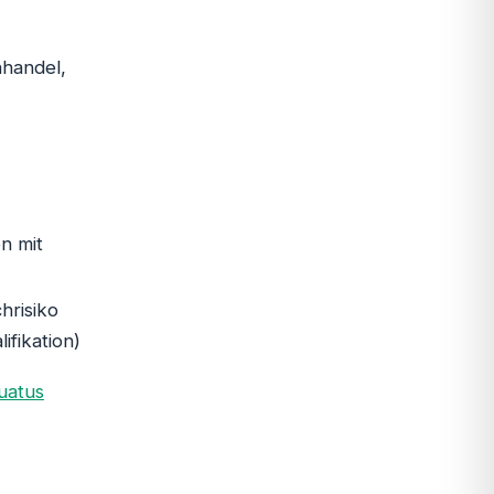
handel,
n mit
hrisiko
ifikation)
uatus