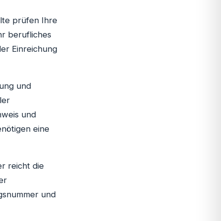
te prüfen Ihre
hr berufliches
der Einreichung
lung und
ler
hweis und
enötigen eine
r reicht die
er
angsnummer und