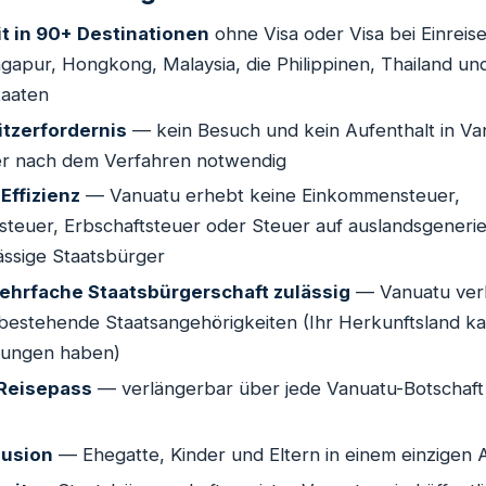
it in 90+ Destinationen
ohne Visa oder Visa bei Einreis
ngapur, Hongkong, Malaysia, die Philippinen, Thailand un
aaten
tzerfordernis
— kein Besuch und kein Aufenthalt in Va
r nach dem Verfahren notwendig
Effizienz
— Vanuatu erhebt keine Einkommensteuer,
gsteuer, Erbschaftsteuer oder Steuer auf auslandsgenerie
sässige Staatsbürger
hrfache Staatsbürgerschaft zulässig
— Vanuatu verl
 bestehende Staatsangehörigkeiten (Ihr Herkunftsland k
lungen haben)
 Reisepass
— verlängerbar über jede Vanuatu-Botschaft 
lusion
— Ehegatte, Kinder und Eltern in einem einzigen 