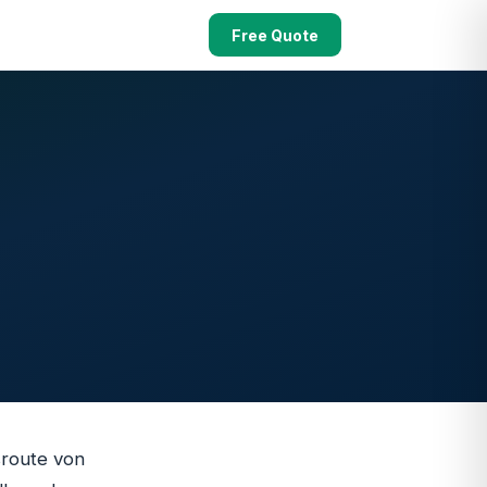
Free Quote
sroute von