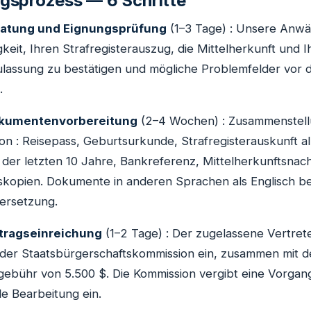
gsprozess — 6 Schritte
eratung und Eignungsprüfung
(1–3 Tage) : Unsere Anwäl
keit, Ihren Strafregisterauszug, die Mittelherkunft und I
Zulassung zu bestätigen und mögliche Problemfelder vor 
.
okumentenvorbereitung
(2–4 Wochen) : Zusammenstel
von : Reisepass, Geburtsurkunde, Strafregisterauskunft al
 der letzten 10 Jahre, Bankreferenz, Mittelherkunftsnac
iskopien. Dokumente in anderen Sprachen als Englisch b
ersetzung.
ntragseinreichung
(1–2 Tage) : Der zugelassene Vertrete
 der Staatsbürgerschaftskommission ein, zusammen mit d
htgebühr von 5.500 $. Die Kommission vergibt eine Vorg
elle Bearbeitung ein.