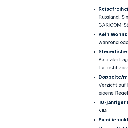
Reisefreihe
Russland, Si
CARICOM-St
Kein Wohnsi
während ode
Steuerliche 
Kapitalertra
für nicht an
Doppelte/me
Verzicht auf
eigene Rege
10-jähriger
Vila
Familienink